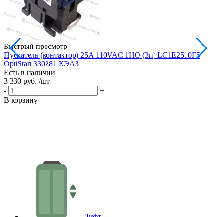
Быстрый просмотр
Пускатель (контактор) 25А 110VAC 1НО (3п) LC1E2510F5
OptiStart 330281 КЭАЗ
Есть в наличии
Е
3 330 руб.
/шт
3
-
+
-
В корзину
В
Лифт