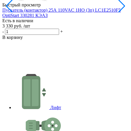
Быстрый просмотр
Пускатель (контактор) 25А 110VAC 1НО (3п) LC1E2510F5
OptiStart 330281 КЭАЗ
Есть в наличии
Е
3 330 руб.
/шт
3
-
+
-
В корзину
В
Лифт