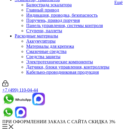
Ещё
Балюстрада эскалатора
Главный привод
Индикация, проводка, безопасность
Поручень, привод поручня
Панель управления, системы контроля
Ступени, паллеты
Расходные материалы
Аккумуляторы
Материалы для крепежа
Смазочные средства
Средства защиты
Электротехнические компоненты
Датчики, блоки управления, контроллеры
Кабельно-проводниковая продукция
+7 (499) 110-04-44
ПРИ ОФОРМЛЕНИИ ЗАКАЗА С САЙТА СКИДКА 3%