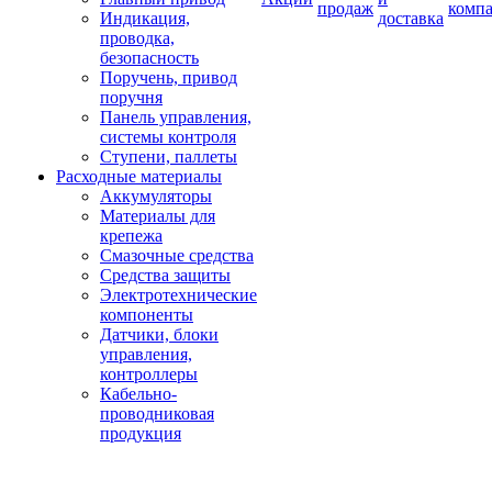
продаж
комп
Индикация,
доставка
проводка,
безопасность
Поручень, привод
поручня
Панель управления,
системы контроля
Ступени, паллеты
Расходные материалы
Аккумуляторы
Материалы для
крепежа
Смазочные средства
Средства защиты
Электротехнические
компоненты
Датчики, блоки
управления,
контроллеры
Кабельно-
проводниковая
продукция