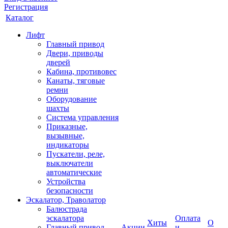
Регистрация
Каталог
Лифт
Главный привод
Двери, приводы
дверей
Кабина, противовес
Канаты, тяговые
ремни
Оборудование
шахты
Система управления
Приказные,
вызывные,
индикаторы
Пускатели, реле,
выключатели
автоматические
Устройства
безопасности
Эскалатор, Траволатор
Балюстрада
эскалатора
Оплата
Хиты
О
Главный привод
Акции
и