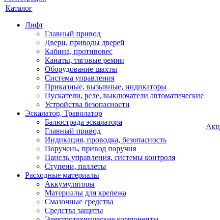
Каталог
Лифт
Главный привод
Двери, приводы дверей
Кабина, противовес
Канаты, тяговые ремни
Оборудование шахты
Система управления
Приказные, вызывные, индикаторы
Пускатели, реле, выключатели автоматические
Устройства безопасности
Эскалатор, Траволатор
Балюстрада эскалатора
Акц
Главный привод
Индикация, проводка, безопасность
Поручень, привод поручня
Панель управления, системы контроля
Ступени, паллеты
Расходные материалы
Аккумуляторы
Материалы для крепежа
Смазочные средства
Средства защиты
Электротехнические компоненты