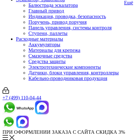
Ещё
Балюстрада эскалатора
Главный привод
Индикация, проводка, безопасность
Поручень, привод поручня
Панель управления, системы контроля
Ступени, паллеты
Расходные материалы
Аккумуляторы
Материалы для крепежа
Смазочные средства
Средства защиты
Электротехнические компоненты
Датчики, блоки управления, контроллеры
Кабельно-проводниковая продукция
+7 (499) 110-04-44
ПРИ ОФОРМЛЕНИИ ЗАКАЗА С САЙТА СКИДКА 3%