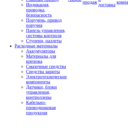
продаж
комп
Индикация,
доставка
проводка,
безопасность
Поручень, привод
поручня
Панель управления,
системы контроля
Ступени, паллеты
Расходные материалы
Аккумуляторы
Материалы для
крепежа
Смазочные средства
Средства защиты
Электротехнические
компоненты
Датчики, блоки
управления,
контроллеры
Кабельно-
проводниковая
продукция