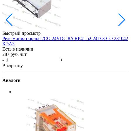
Быстрый просмотр
Реле миниатюрное 2CO 24VDC 8A RP41-52-24D-8-CO 281042
П
КЭАЗ
O
Есть в наличии
Е
287 руб.
/шт
6
-
+
-
В корзину
В
Аналоги