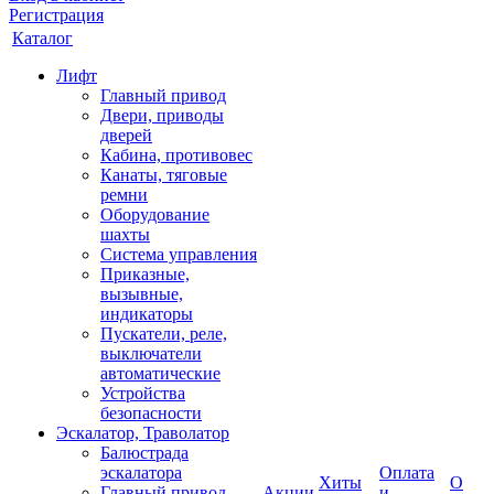
Регистрация
Каталог
Лифт
Главный привод
Двери, приводы
дверей
Кабина, противовес
Канаты, тяговые
ремни
Оборудование
шахты
Система управления
Приказные,
вызывные,
индикаторы
Пускатели, реле,
выключатели
автоматические
Устройства
безопасности
Эскалатор, Траволатор
Балюстрада
эскалатора
Оплата
Хиты
О
Главный привод
Акции
и