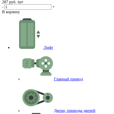
287 руб.
/шт
6
-
+
-
В корзину
В
Лифт
Главный привод
Двери, приводы дверей