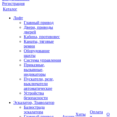
Регистрация
Каталог
Лифт
Главный привод
Двери, приводы
дверей
Кабина, противовес
Канаты, тяговые
ремни
Оборудование
шахты
Система управления
Приказные,
вызывные,
индикаторы
Пускатели, реле,
выключатели
автоматические
Устройства
безопасности
Эскалатор, Траволатор
Балюстрада
эскалатора
Оплата
Хиты
О
Главный привод
Акции
и