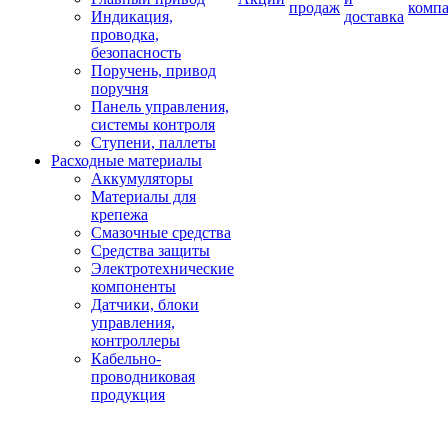
продаж
комп
Индикация,
доставка
проводка,
безопасность
Поручень, привод
поручня
Панель управления,
системы контроля
Ступени, паллеты
Расходные материалы
Аккумуляторы
Материалы для
крепежа
Смазочные средства
Средства защиты
Электротехнические
компоненты
Датчики, блоки
управления,
контроллеры
Кабельно-
проводниковая
продукция