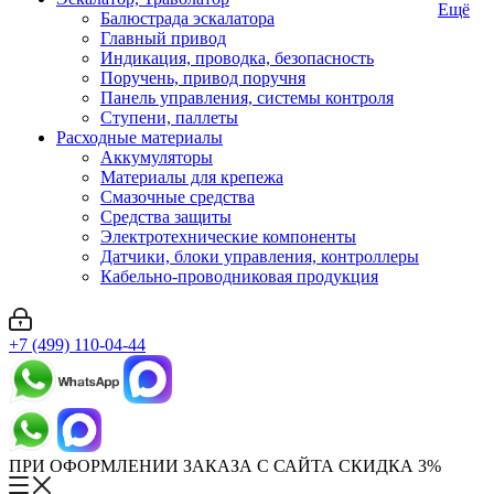
Ещё
Балюстрада эскалатора
Главный привод
Индикация, проводка, безопасность
Поручень, привод поручня
Панель управления, системы контроля
Ступени, паллеты
Расходные материалы
Аккумуляторы
Материалы для крепежа
Смазочные средства
Средства защиты
Электротехнические компоненты
Датчики, блоки управления, контроллеры
Кабельно-проводниковая продукция
+7 (499) 110-04-44
ПРИ ОФОРМЛЕНИИ ЗАКАЗА С САЙТА СКИДКА 3%