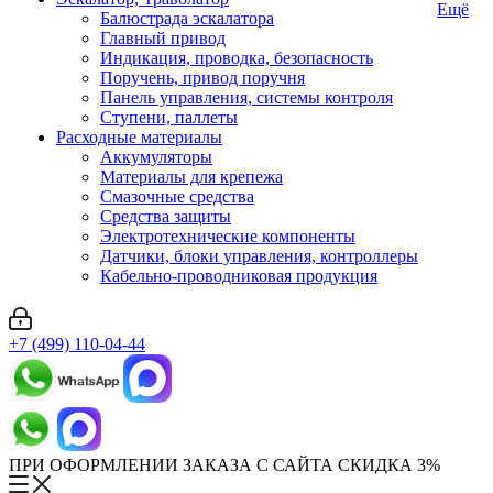
Ещё
Балюстрада эскалатора
Главный привод
Индикация, проводка, безопасность
Поручень, привод поручня
Панель управления, системы контроля
Ступени, паллеты
Расходные материалы
Аккумуляторы
Материалы для крепежа
Смазочные средства
Средства защиты
Электротехнические компоненты
Датчики, блоки управления, контроллеры
Кабельно-проводниковая продукция
+7 (499) 110-04-44
ПРИ ОФОРМЛЕНИИ ЗАКАЗА С САЙТА СКИДКА 3%