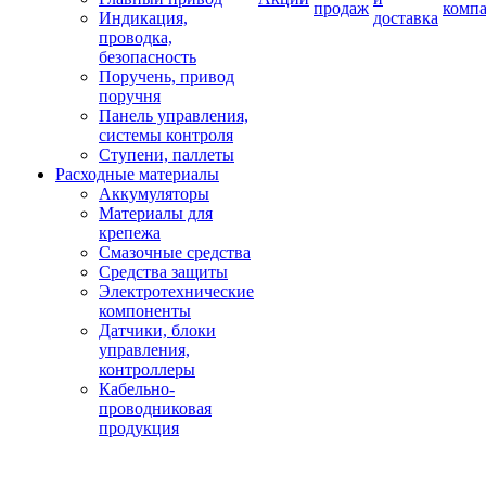
продаж
комп
Индикация,
доставка
проводка,
безопасность
Поручень, привод
поручня
Панель управления,
системы контроля
Ступени, паллеты
Расходные материалы
Аккумуляторы
Материалы для
крепежа
Смазочные средства
Средства защиты
Электротехнические
компоненты
Датчики, блоки
управления,
контроллеры
Кабельно-
проводниковая
продукция