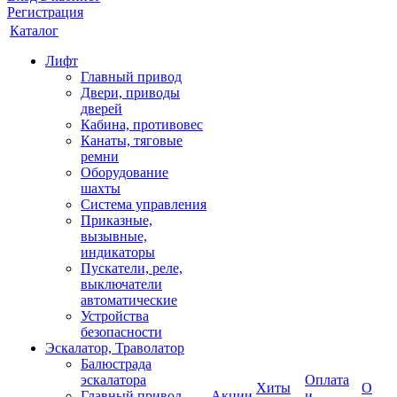
Регистрация
Каталог
Лифт
Главный привод
Двери, приводы
дверей
Кабина, противовес
Канаты, тяговые
ремни
Оборудование
шахты
Система управления
Приказные,
вызывные,
индикаторы
Пускатели, реле,
выключатели
автоматические
Устройства
безопасности
Эскалатор, Траволатор
Балюстрада
эскалатора
Оплата
Хиты
О
Главный привод
Акции
и