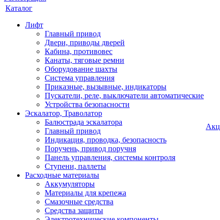
Каталог
Лифт
Главный привод
Двери, приводы дверей
Кабина, противовес
Канаты, тяговые ремни
Оборудование шахты
Система управления
Приказные, вызывные, индикаторы
Пускатели, реле, выключатели автоматические
Устройства безопасности
Эскалатор, Траволатор
Балюстрада эскалатора
Акц
Главный привод
Индикация, проводка, безопасность
Поручень, привод поручня
Панель управления, системы контроля
Ступени, паллеты
Расходные материалы
Аккумуляторы
Материалы для крепежа
Смазочные средства
Средства защиты
Электротехнические компоненты