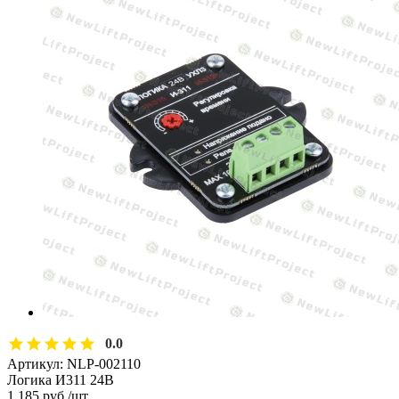
0.0
Артикул:
NLP-002110
Логика И311 24В
1 185
руб.
/шт