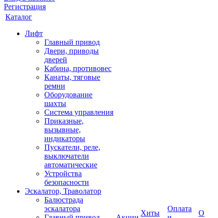
Регистрация
Каталог
Лифт
Главный привод
Двери, приводы
дверей
Кабина, противовес
Канаты, тяговые
ремни
Оборудование
шахты
Система управления
Приказные,
вызывные,
индикаторы
Пускатели, реле,
выключатели
автоматические
Устройства
безопасности
Эскалатор, Траволатор
Балюстрада
эскалатора
Оплата
Хиты
О
Главный привод
Акции
и