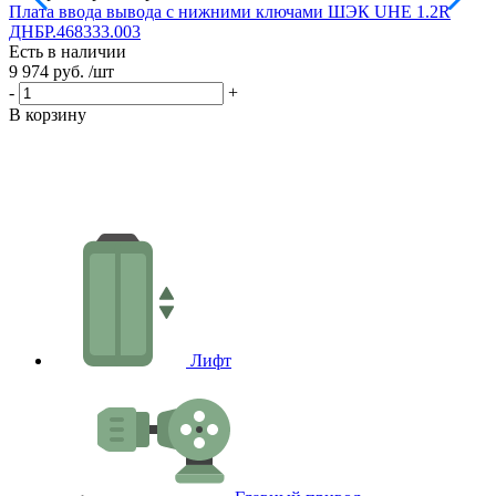
Плата ввода вывода с нижними ключами ШЭК UHE 1.2R
ДНБР.468333.003
Есть в наличии
9 974 руб.
/шт
-
+
В корзину
П
Е
7
-
В
Лифт