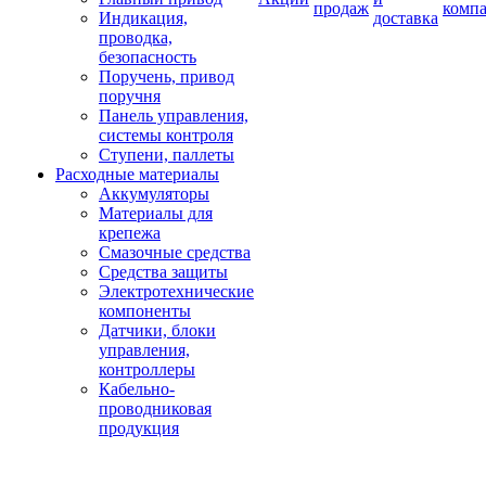
продаж
комп
Индикация,
доставка
проводка,
безопасность
Поручень, привод
поручня
Панель управления,
системы контроля
Ступени, паллеты
Расходные материалы
Аккумуляторы
Материалы для
крепежа
Смазочные средства
Средства защиты
Электротехнические
компоненты
Датчики, блоки
управления,
контроллеры
Кабельно-
проводниковая
продукция