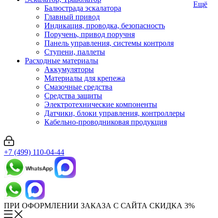
Ещё
Балюстрада эскалатора
Главный привод
Индикация, проводка, безопасность
Поручень, привод поручня
Панель управления, системы контроля
Ступени, паллеты
Расходные материалы
Аккумуляторы
Материалы для крепежа
Смазочные средства
Средства защиты
Электротехнические компоненты
Датчики, блоки управления, контроллеры
Кабельно-проводниковая продукция
+7 (499) 110-04-44
ПРИ ОФОРМЛЕНИИ ЗАКАЗА С САЙТА СКИДКА 3%