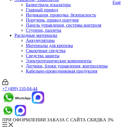
Ещё
Балюстрада эскалатора
Главный привод
Индикация, проводка, безопасность
Поручень, привод поручня
Панель управления, системы контроля
Ступени, паллеты
Расходные материалы
Аккумуляторы
Материалы для крепежа
Смазочные средства
Средства защиты
Электротехнические компоненты
Датчики, блоки управления, контроллеры
Кабельно-проводниковая продукция
+7 (499) 110-04-44
ПРИ ОФОРМЛЕНИИ ЗАКАЗА С САЙТА СКИДКА 3%