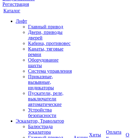
Регистрация
Каталог
Лифт
Главный привод
Двери, приводы
дверей
Кабина, противовес
Канаты, тяговые
ремни
Оборудование
шахты
Система управления
Приказные,
вызывные,
индикаторы
Пускатели, реле,
выключатели
автоматические
Устройства
безопасности
Эскалатор, Траволатор
Балюстрада
эскалатора
Оплата
Хиты
О
Главный привод
Акции
и