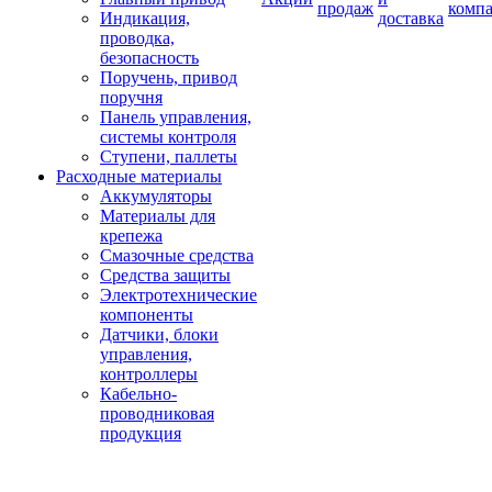
продаж
комп
Индикация,
доставка
проводка,
безопасность
Поручень, привод
поручня
Панель управления,
системы контроля
Ступени, паллеты
Расходные материалы
Аккумуляторы
Материалы для
крепежа
Смазочные средства
Средства защиты
Электротехнические
компоненты
Датчики, блоки
управления,
контроллеры
Кабельно-
проводниковая
продукция