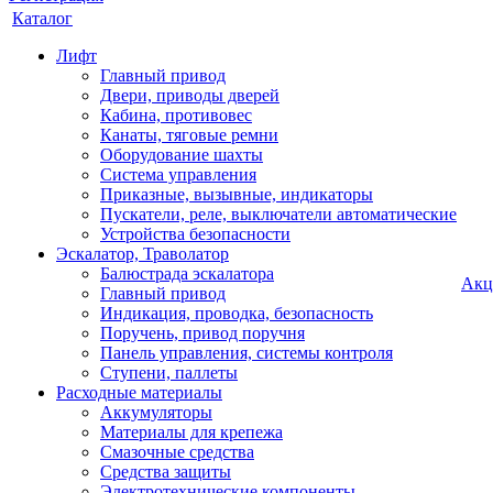
Каталог
Лифт
Главный привод
Двери, приводы дверей
Кабина, противовес
Канаты, тяговые ремни
Оборудование шахты
Система управления
Приказные, вызывные, индикаторы
Пускатели, реле, выключатели автоматические
Устройства безопасности
Эскалатор, Траволатор
Балюстрада эскалатора
Акц
Главный привод
Индикация, проводка, безопасность
Поручень, привод поручня
Панель управления, системы контроля
Ступени, паллеты
Расходные материалы
Аккумуляторы
Материалы для крепежа
Смазочные средства
Средства защиты
Электротехнические компоненты