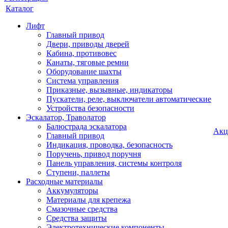
Каталог
Лифт
Главный привод
Двери, приводы дверей
Кабина, противовес
Канаты, тяговые ремни
Оборудование шахты
Система управления
Приказные, вызывные, индикаторы
Пускатели, реле, выключатели автоматические
Устройства безопасности
Эскалатор, Траволатор
Балюстрада эскалатора
Акц
Главный привод
Индикация, проводка, безопасность
Поручень, привод поручня
Панель управления, системы контроля
Ступени, паллеты
Расходные материалы
Аккумуляторы
Материалы для крепежа
Смазочные средства
Средства защиты
Электротехнические компоненты