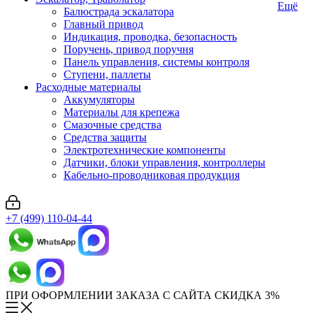
Ещё
Балюстрада эскалатора
Главный привод
Индикация, проводка, безопасность
Поручень, привод поручня
Панель управления, системы контроля
Ступени, паллеты
Расходные материалы
Аккумуляторы
Материалы для крепежа
Смазочные средства
Средства защиты
Электротехнические компоненты
Датчики, блоки управления, контроллеры
Кабельно-проводниковая продукция
+7 (499) 110-04-44
ПРИ ОФОРМЛЕНИИ ЗАКАЗА С САЙТА СКИДКА 3%