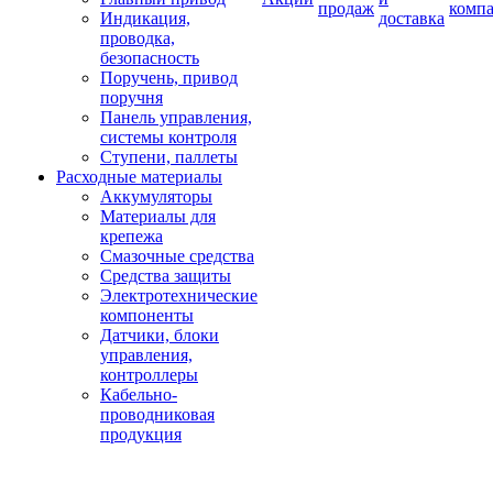
продаж
комп
Индикация,
доставка
проводка,
безопасность
Поручень, привод
поручня
Панель управления,
системы контроля
Ступени, паллеты
Расходные материалы
Аккумуляторы
Материалы для
крепежа
Смазочные средства
Средства защиты
Электротехнические
компоненты
Датчики, блоки
управления,
контроллеры
Кабельно-
проводниковая
продукция