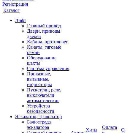
Регистрация
Каталог
Лифт
Главный привод
Двери, приводы
дверей
Кабина, противовес
Канаты, тяговые
ремни
Оборудование
шахты
Система управления
Приказные,
вызывные,
индикаторы
Пускатели, реле,
выключатели
автоматические
Устройства
безопасности
Эскалатор, Траволатор
Балюстрада
эскалатора
Оплата
Хиты
О
Главный привод
Акции
и