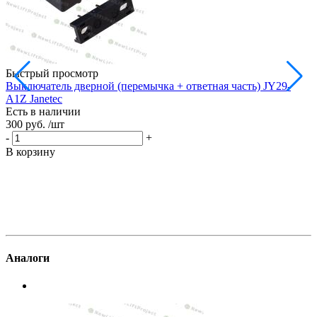
Быстрый просмотр
Выключатель дверной (перемычка + ответная часть) JY29-
A1Z Janetec
Е
Есть в наличии
3
300 руб.
/шт
-
-
+
В
В корзину
Аналоги