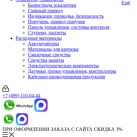
Ещё
Балюстрада эскалатора
Главный привод
Индикация, проводка, безопасность
Поручень, привод поручня
Панель управления, системы контроля
Ступени, паллеты
Расходные материалы
Аккумуляторы
Материалы для крепежа
Смазочные средства
Средства защиты
Электротехнические компоненты
Датчики, блоки управления, контроллеры
Кабельно-проводниковая продукция
+7 (499) 110-04-44
ПРИ ОФОРМЛЕНИИ ЗАКАЗА С САЙТА СКИДКА 3%