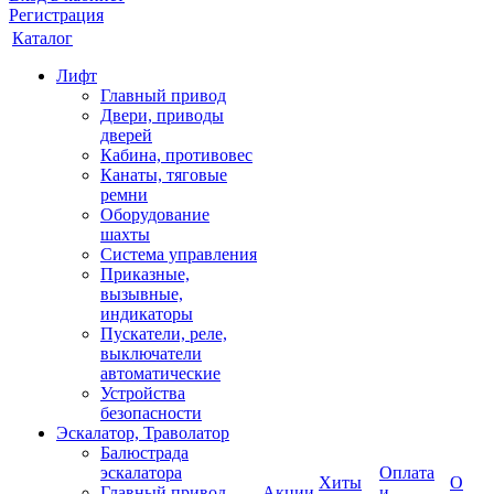
Регистрация
Каталог
Лифт
Главный привод
Двери, приводы
дверей
Кабина, противовес
Канаты, тяговые
ремни
Оборудование
шахты
Система управления
Приказные,
вызывные,
индикаторы
Пускатели, реле,
выключатели
автоматические
Устройства
безопасности
Эскалатор, Траволатор
Балюстрада
эскалатора
Оплата
Хиты
О
Главный привод
Акции
и