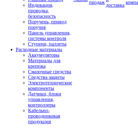
продаж
комп
Индикация,
доставка
проводка,
безопасность
Поручень, привод
поручня
Панель управления,
системы контроля
Ступени, паллеты
Расходные материалы
Аккумуляторы
Материалы для
крепежа
Смазочные средства
Средства защиты
Электротехнические
компоненты
Датчики, блоки
управления,
контроллеры
Кабельно-
проводниковая
продукция