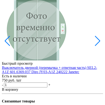
В
A
Е
3
-
Быстрый просмотр
В
Выключатель дверной (перемычка + ответная часть) SEL2-
A1Z 601.6369.037 Diro JY03-A1Z 240222 Janetec
Есть в наличии
750 руб.
/шт
-
+
В корзину
Связанные товары