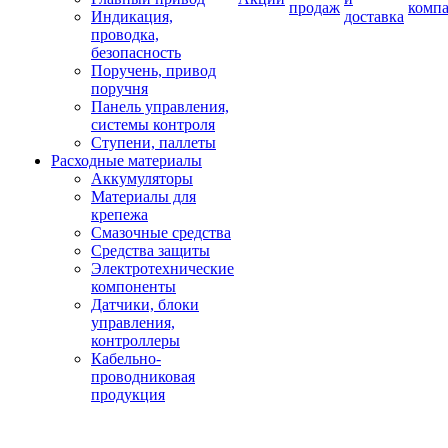
продаж
комп
Индикация,
доставка
проводка,
безопасность
Поручень, привод
поручня
Панель управления,
системы контроля
Ступени, паллеты
Расходные материалы
Аккумуляторы
Материалы для
крепежа
Смазочные средства
Средства защиты
Электротехнические
компоненты
Датчики, блоки
управления,
контроллеры
Кабельно-
проводниковая
продукция