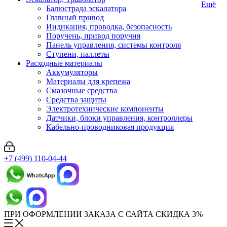
Ещё
Балюстрада эскалатора
Главный привод
Индикация, проводка, безопасность
Поручень, привод поручня
Панель управления, системы контроля
Ступени, паллеты
Расходные материалы
Аккумуляторы
Материалы для крепежа
Смазочные средства
Средства защиты
Электротехнические компоненты
Датчики, блоки управления, контроллеры
Кабельно-проводниковая продукция
+7 (499) 110-04-44
ПРИ ОФОРМЛЕНИИ ЗАКАЗА С САЙТА СКИДКА 3%