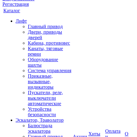
Регистрация
Каталог
Лифт
Главный привод
Двери, приводы
дверей
Кабина, противовес
Канаты, тяговые
ремни
Оборудование
шахты
Система управления
Приказные,
вызывные,
индикаторы
Пускатели, реле,
выключатели
автоматические
Устройства
безопасности
Эскалатор, Траволатор
Балюстрада
эскалатора
Оплата
Хиты
О
Главный привод
Акции
и