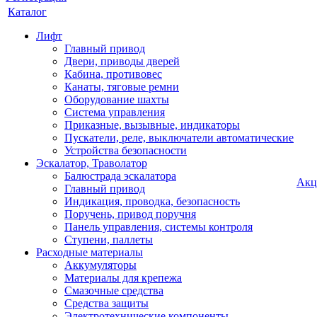
Каталог
Лифт
Главный привод
Двери, приводы дверей
Кабина, противовес
Канаты, тяговые ремни
Оборудование шахты
Система управления
Приказные, вызывные, индикаторы
Пускатели, реле, выключатели автоматические
Устройства безопасности
Эскалатор, Траволатор
Балюстрада эскалатора
Акц
Главный привод
Индикация, проводка, безопасность
Поручень, привод поручня
Панель управления, системы контроля
Ступени, паллеты
Расходные материалы
Аккумуляторы
Материалы для крепежа
Смазочные средства
Средства защиты
Электротехнические компоненты