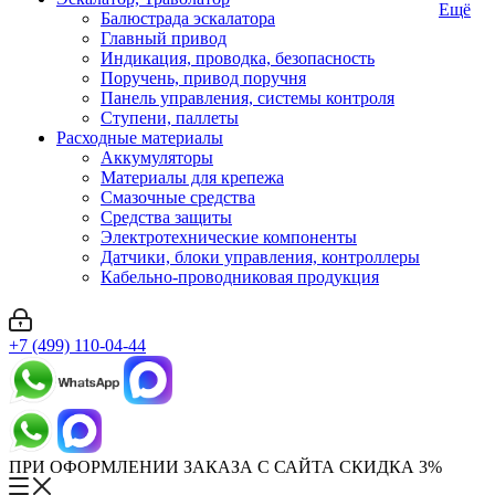
Ещё
Балюстрада эскалатора
Главный привод
Индикация, проводка, безопасность
Поручень, привод поручня
Панель управления, системы контроля
Ступени, паллеты
Расходные материалы
Аккумуляторы
Материалы для крепежа
Смазочные средства
Средства защиты
Электротехнические компоненты
Датчики, блоки управления, контроллеры
Кабельно-проводниковая продукция
+7 (499) 110-04-44
ПРИ ОФОРМЛЕНИИ ЗАКАЗА С САЙТА СКИДКА 3%