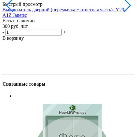
Быстрый просмотр
Выключатель дверной (перемычка + ответная часть) JY29-
A1Z Janetec
Е
Есть в наличии
3
300 руб.
/шт
-
-
+
В
В корзину
Связанные товары