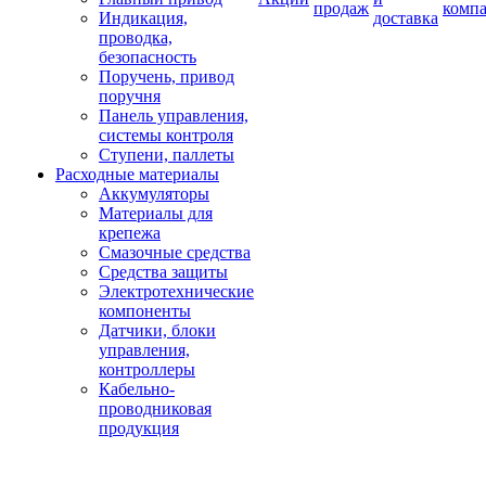
продаж
комп
Индикация,
доставка
проводка,
безопасность
Поручень, привод
поручня
Панель управления,
системы контроля
Ступени, паллеты
Расходные материалы
Аккумуляторы
Материалы для
крепежа
Смазочные средства
Средства защиты
Электротехнические
компоненты
Датчики, блоки
управления,
контроллеры
Кабельно-
проводниковая
продукция