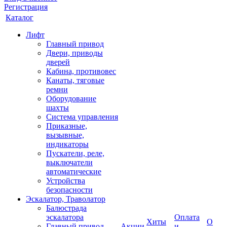
Регистрация
Каталог
Лифт
Главный привод
Двери, приводы
дверей
Кабина, противовес
Канаты, тяговые
ремни
Оборудование
шахты
Система управления
Приказные,
вызывные,
индикаторы
Пускатели, реле,
выключатели
автоматические
Устройства
безопасности
Эскалатор, Траволатор
Балюстрада
эскалатора
Оплата
Хиты
О
Главный привод
Акции
и