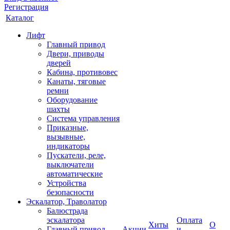
Регистрация
Каталог
Лифт
Главный привод
Двери, приводы
дверей
Кабина, противовес
Канаты, тяговые
ремни
Оборудование
шахты
Система управления
Приказные,
вызывные,
индикаторы
Пускатели, реле,
выключатели
автоматические
Устройства
безопасности
Эскалатор, Траволатор
Балюстрада
эскалатора
Оплата
Хиты
О
Главный привод
Акции
и