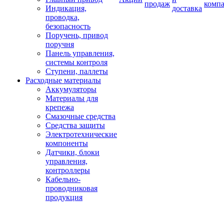
продаж
комп
Индикация,
доставка
проводка,
безопасность
Поручень, привод
поручня
Панель управления,
системы контроля
Ступени, паллеты
Расходные материалы
Аккумуляторы
Материалы для
крепежа
Смазочные средства
Средства защиты
Электротехнические
компоненты
Датчики, блоки
управления,
контроллеры
Кабельно-
проводниковая
продукция