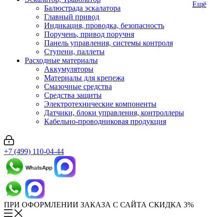
Ещё
Балюстрада эскалатора
Главный привод
Индикация, проводка, безопасность
Поручень, привод поручня
Панель управления, системы контроля
Ступени, паллеты
Расходные материалы
Аккумуляторы
Материалы для крепежа
Смазочные средства
Средства защиты
Электротехнические компоненты
Датчики, блоки управления, контроллеры
Кабельно-проводниковая продукция
+7 (499) 110-04-44
ПРИ ОФОРМЛЕНИИ ЗАКАЗА С САЙТА СКИДКА 3%