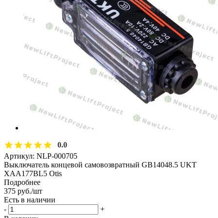
0.0
Артикул:
NLP-000705
Выключатель концевой самовозвратный GB14048.5 UKT
XAA177BL5 Otis
Подробнее
375
руб.
/шт
Есть в наличии
-
+