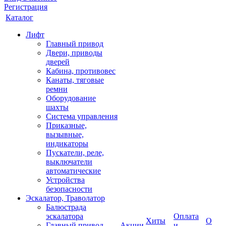
Регистрация
Каталог
Лифт
Главный привод
Двери, приводы
дверей
Кабина, противовес
Канаты, тяговые
ремни
Оборудование
шахты
Система управления
Приказные,
вызывные,
индикаторы
Пускатели, реле,
выключатели
автоматические
Устройства
безопасности
Эскалатор, Траволатор
Балюстрада
эскалатора
Оплата
Хиты
О
Главный привод
Акции
и