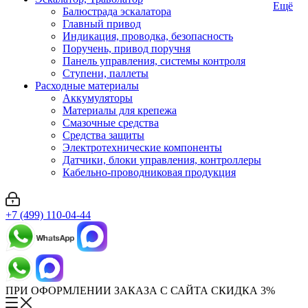
Ещё
Балюстрада эскалатора
Главный привод
Индикация, проводка, безопасность
Поручень, привод поручня
Панель управления, системы контроля
Ступени, паллеты
Расходные материалы
Аккумуляторы
Материалы для крепежа
Смазочные средства
Средства защиты
Электротехнические компоненты
Датчики, блоки управления, контроллеры
Кабельно-проводниковая продукция
+7 (499) 110-04-44
ПРИ ОФОРМЛЕНИИ ЗАКАЗА С САЙТА СКИДКА 3%