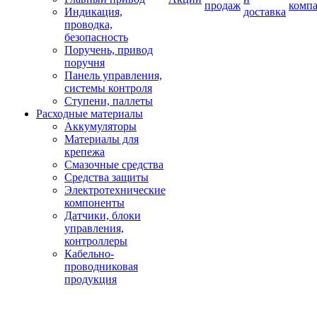
продаж
комп
Индикация,
доставка
проводка,
безопасность
Поручень, привод
поручня
Панель управления,
системы контроля
Ступени, паллеты
Расходные материалы
Аккумуляторы
Материалы для
крепежа
Смазочные средства
Средства защиты
Электротехнические
компоненты
Датчики, блоки
управления,
контроллеры
Кабельно-
проводниковая
продукция