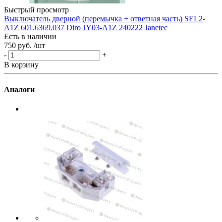
-
Быстрый просмотр
В
Выключатель дверной (перемычка + ответная часть) SEL2-
A1Z 601.6369.037 Diro JY03-A1Z 240222 Janetec
Есть в наличии
750 руб.
/шт
-
+
В корзину
Аналоги