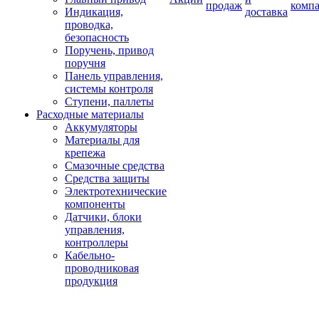
продаж
комп
Индикация,
доставка
проводка,
безопасность
Поручень, привод
поручня
Панель управления,
системы контроля
Ступени, паллеты
Расходные материалы
Аккумуляторы
Материалы для
крепежа
Смазочные средства
Средства защиты
Электротехнические
компоненты
Датчики, блоки
управления,
контроллеры
Кабельно-
проводниковая
продукция