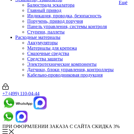
Ещё
Балюстрада эскалатора
Главный привод
Индикация, проводка, безопасность
Поручень, привод поручня
Панель управления, системы контроля
Ступени, паллеты
Расходные материалы
Аккумуляторы
Материалы для крепежа
Смазочные средства
Средства защиты
Электротехнические компоненты
Датчики, блоки управления, контроллеры
Кабельно-проводниковая продукция
+7 (499) 110-04-44
ПРИ ОФОРМЛЕНИИ ЗАКАЗА С САЙТА СКИДКА 3%