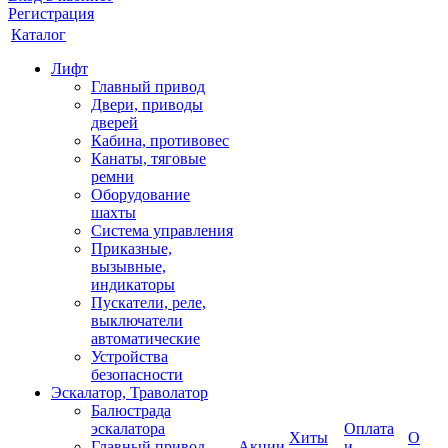
Регистрация
Каталог
Лифт
Главный привод
Двери, приводы
дверей
Кабина, противовес
Канаты, тяговые
ремни
Оборудование
шахты
Система управления
Приказные,
вызывные,
индикаторы
Пускатели, реле,
выключатели
автоматические
Устройства
безопасности
Эскалатор, Траволатор
Балюстрада
эскалатора
Оплата
Хиты
О
Главный привод
Акции
и