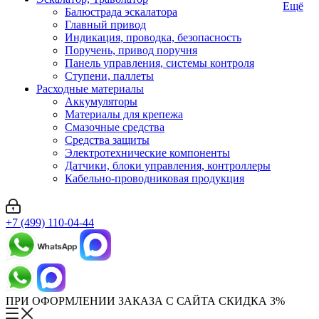
Ещё
Балюстрада эскалатора
Главный привод
Индикация, проводка, безопасность
Поручень, привод поручня
Панель управления, системы контроля
Ступени, паллеты
Расходные материалы
Аккумуляторы
Материалы для крепежа
Смазочные средства
Средства защиты
Электротехнические компоненты
Датчики, блоки управления, контроллеры
Кабельно-проводниковая продукция
+7 (499) 110-04-44
ПРИ ОФОРМЛЕНИИ ЗАКАЗА С САЙТА СКИДКА 3%