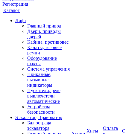
Регистрация
Каталог
Лифт
Главный привод
Двери, приводы
дверей
Кабина, противовес
Канаты, тяговые
ремни
Оборудование
шахты
Система управления
Приказные,
вызывные,
индикаторы
Пускатели, реле,
выключатели
автоматические
Устройства
безопасности
Эскалатор, Траволатор
Балюстрада
эскалатора
Оплата
Хиты
О
Главный привод
Акции
и