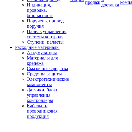
продаж
комп
Индикация,
доставка
проводка,
безопасность
Поручень, привод
поручня
Панель управления,
системы контроля
Ступени, паллеты
Расходные материалы
Аккумуляторы
Материалы для
крепежа
Смазочные средства
Средства защиты
Электротехнические
компоненты
Датчики, блоки
управления,
контроллеры
Кабельно-
проводниковая
продукция