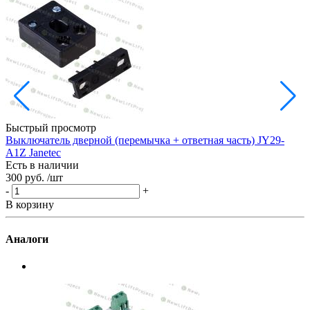
Быстрый просмотр
Выключатель дверной (перемычка + ответная часть) JY29-
A1Z Janetec
Е
Есть в наличии
3
300 руб.
/шт
-
-
+
В
В корзину
Аналоги