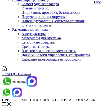
Ещё
Балюстрада эскалатора
Главный привод
Индикация, проводка, безопасность
Поручень, привод поручня
Панель управления, системы контроля
Ступени, паллеты
Расходные материалы
Аккумуляторы
Материалы для крепежа
Смазочные средства
Средства защиты
Электротехнические компоненты
Датчики, блоки управления, контроллеры
Кабельно-проводниковая продукция
+7 (499) 110-04-44
ПРИ ОФОРМЛЕНИИ ЗАКАЗА С САЙТА СКИДКА 3%