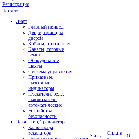
Регистрация
Каталог
Лифт
Главный привод
Двери, приводы
дверей
Кабина, противовес
Канаты, тяговые
ремни
Оборудование
шахты
Система управления
Приказные,
вызывные,
индикаторы
Пускатели, реле,
выключатели
автоматические
Устройства
безопасности
Эскалатор, Траволатор
Балюстрада
эскалатора
Оплата
Хиты
О
Главный привод
Акции
и