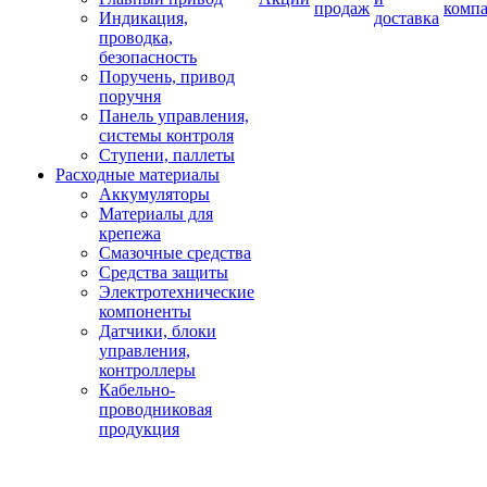
продаж
комп
Индикация,
доставка
проводка,
безопасность
Поручень, привод
поручня
Панель управления,
системы контроля
Ступени, паллеты
Расходные материалы
Аккумуляторы
Материалы для
крепежа
Смазочные средства
Средства защиты
Электротехнические
компоненты
Датчики, блоки
управления,
контроллеры
Кабельно-
проводниковая
продукция