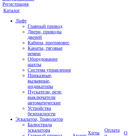
Регистрация
Каталог
Лифт
Главный привод
Двери, приводы
дверей
Кабина, противовес
Канаты, тяговые
ремни
Оборудование
шахты
Система управления
Приказные,
вызывные,
индикаторы
Пускатели, реле,
выключатели
автоматические
Устройства
безопасности
Эскалатор, Траволатор
Балюстрада
эскалатора
Оплата
Хиты
О
Главный привод
Акции
и