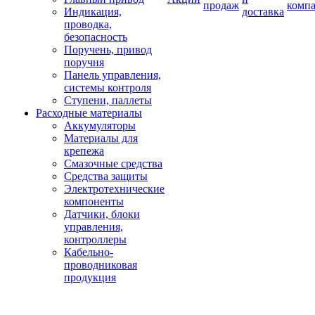
продаж
комп
Индикация,
доставка
проводка,
безопасность
Поручень, привод
поручня
Панель управления,
системы контроля
Ступени, паллеты
Расходные материалы
Аккумуляторы
Материалы для
крепежа
Смазочные средства
Средства защиты
Электротехнические
компоненты
Датчики, блоки
управления,
контроллеры
Кабельно-
проводниковая
продукция