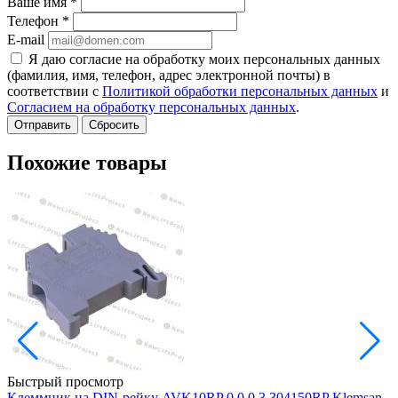
Ваше имя
*
Телефон
*
E-mail
Я даю согласие на обработку моих персональных данных
(фамилия, имя, телефон, адрес электронной почты) в
соответствии с
Политикой обработки персональных данных
и
Согласием на обработку персональных данных
.
Сбросить
Похожие товары
Быстрый просмотр
Клеммник на DIN-рейку AVK10RP 0.0.0.3.304150RP Klemsan
Н