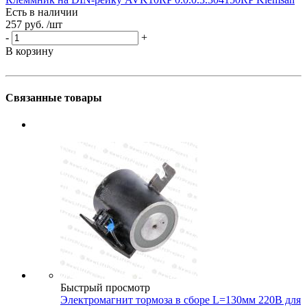
Есть в наличии
257 руб.
/шт
Е
1
-
+
-
В корзину
В
Связанные товары
Быстрый просмотр
Электромагнит тормоза в сборе L=130мм 220В для