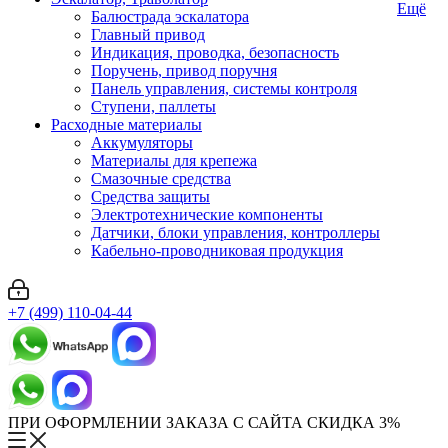
Ещё
Балюстрада эскалатора
Главный привод
Индикация, проводка, безопасность
Поручень, привод поручня
Панель управления, системы контроля
Ступени, паллеты
Расходные материалы
Аккумуляторы
Материалы для крепежа
Смазочные средства
Средства защиты
Электротехнические компоненты
Датчики, блоки управления, контроллеры
Кабельно-проводниковая продукция
+7 (499) 110-04-44
ПРИ ОФОРМЛЕНИИ ЗАКАЗА С САЙТА СКИДКА 3%