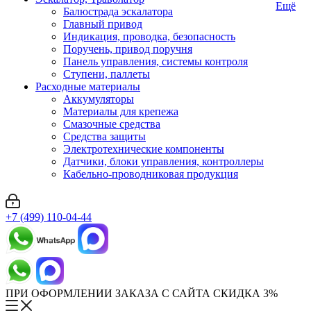
Ещё
Балюстрада эскалатора
Главный привод
Индикация, проводка, безопасность
Поручень, привод поручня
Панель управления, системы контроля
Ступени, паллеты
Расходные материалы
Аккумуляторы
Материалы для крепежа
Смазочные средства
Средства защиты
Электротехнические компоненты
Датчики, блоки управления, контроллеры
Кабельно-проводниковая продукция
+7 (499) 110-04-44
ПРИ ОФОРМЛЕНИИ ЗАКАЗА С САЙТА СКИДКА 3%