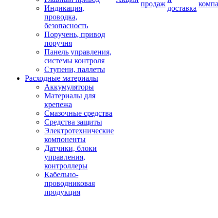
продаж
комп
Индикация,
доставка
проводка,
безопасность
Поручень, привод
поручня
Панель управления,
системы контроля
Ступени, паллеты
Расходные материалы
Аккумуляторы
Материалы для
крепежа
Смазочные средства
Средства защиты
Электротехнические
компоненты
Датчики, блоки
управления,
контроллеры
Кабельно-
проводниковая
продукция