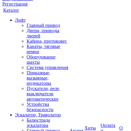
Регистрация
Каталог
Лифт
Главный привод
Двери, приводы
дверей
Кабина, противовес
Канаты, тяговые
ремни
Оборудование
шахты
Система управления
Приказные,
вызывные,
индикаторы
Пускатели, реле,
выключатели
автоматические
Устройства
безопасности
Эскалатор, Траволатор
Балюстрада
эскалатора
Оплата
Хиты
О
Главный привод
Акции
и