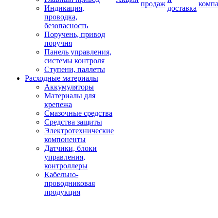
продаж
комп
Индикация,
доставка
проводка,
безопасность
Поручень, привод
поручня
Панель управления,
системы контроля
Ступени, паллеты
Расходные материалы
Аккумуляторы
Материалы для
крепежа
Смазочные средства
Средства защиты
Электротехнические
компоненты
Датчики, блоки
управления,
контроллеры
Кабельно-
проводниковая
продукция