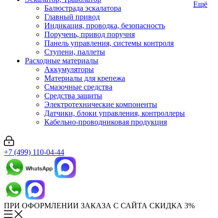
Ещё
Балюстрада эскалатора
Главный привод
Индикация, проводка, безопасность
Поручень, привод поручня
Панель управления, системы контроля
Ступени, паллеты
Расходные материалы
Аккумуляторы
Материалы для крепежа
Смазочные средства
Средства защиты
Электротехнические компоненты
Датчики, блоки управления, контроллеры
Кабельно-проводниковая продукция
+7 (499) 110-04-44
ПРИ ОФОРМЛЕНИИ ЗАКАЗА С САЙТА СКИДКА 3%