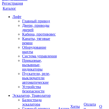
Регистрация
Каталог
Лифт
Главный привод
Двери, приводы
дверей
Кабина, противовес
Канаты, тяговые
ремни
Оборудование
шахты
Система управления
Приказные,
вызывные,
индикаторы
Пускатели, реле,
выключатели
автоматические
Устройства
безопасности
Эскалатор, Траволатор
Балюстрада
эскалатора
Оплата
Хиты
О
Главный привод
Акции
и