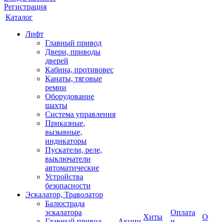
Регистрация
Каталог
Лифт
Главный привод
Двери, приводы
дверей
Кабина, противовес
Канаты, тяговые
ремни
Оборудование
шахты
Система управления
Приказные,
вызывные,
индикаторы
Пускатели, реле,
выключатели
автоматические
Устройства
безопасности
Эскалатор, Траволатор
Балюстрада
эскалатора
Оплата
Хиты
О
Главный привод
Акции
и