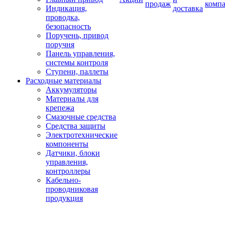
продаж
комп
Индикация,
доставка
проводка,
безопасность
Поручень, привод
поручня
Панель управления,
системы контроля
Ступени, паллеты
Расходные материалы
Аккумуляторы
Материалы для
крепежа
Смазочные средства
Средства защиты
Электротехнические
компоненты
Датчики, блоки
управления,
контроллеры
Кабельно-
проводниковая
продукция