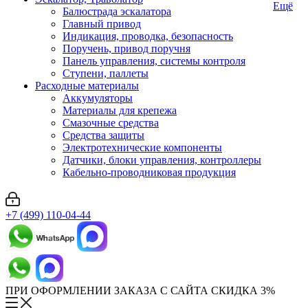
Ещё
Балюстрада эскалатора
Главный привод
Индикация, проводка, безопасность
Поручень, привод поручня
Панель управления, системы контроля
Ступени, паллеты
Расходные материалы
Аккумуляторы
Материалы для крепежа
Смазочные средства
Средства защиты
Электротехнические компоненты
Датчики, блоки управления, контроллеры
Кабельно-проводниковая продукция
+7 (499) 110-04-44
ПРИ ОФОРМЛЕНИИ ЗАКАЗА С САЙТА СКИДКА 3%