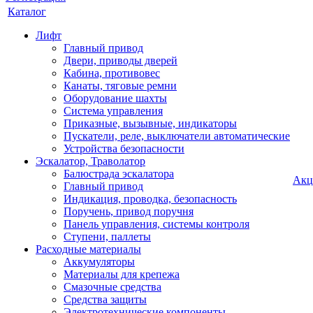
Каталог
Лифт
Главный привод
Двери, приводы дверей
Кабина, противовес
Канаты, тяговые ремни
Оборудование шахты
Система управления
Приказные, вызывные, индикаторы
Пускатели, реле, выключатели автоматические
Устройства безопасности
Эскалатор, Траволатор
Балюстрада эскалатора
Акц
Главный привод
Индикация, проводка, безопасность
Поручень, привод поручня
Панель управления, системы контроля
Ступени, паллеты
Расходные материалы
Аккумуляторы
Материалы для крепежа
Смазочные средства
Средства защиты
Электротехнические компоненты