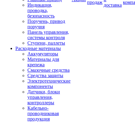
продаж
комп
Индикация,
доставка
проводка,
безопасность
Поручень, привод
поручня
Панель управления,
системы контроля
Ступени, паллеты
Расходные материалы
Аккумуляторы
Материалы для
крепежа
Смазочные средства
Средства защиты
Электротехнические
компоненты
Датчики, блоки
управления,
контроллеры
Кабельно-
проводниковая
продукция