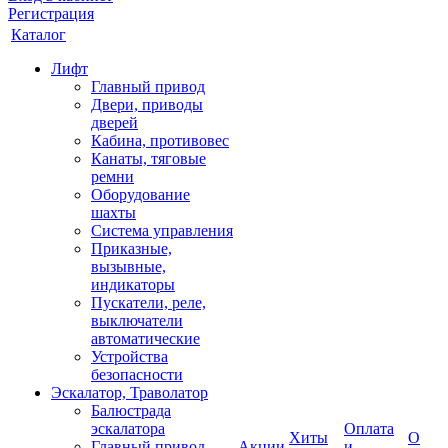
Регистрация
Каталог
Лифт
Главный привод
Двери, приводы
дверей
Кабина, противовес
Канаты, тяговые
ремни
Оборудование
шахты
Система управления
Приказные,
вызывные,
индикаторы
Пускатели, реле,
выключатели
автоматические
Устройства
безопасности
Эскалатор, Траволатор
Балюстрада
эскалатора
Оплата
Хиты
О
Главный привод
Акции
и