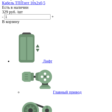
Кабель ТППэпт 10х2х0,5
Есть в наличии
329 руб.
/шт
Е
1
-
+
-
В корзину
В
Лифт
Главный привод