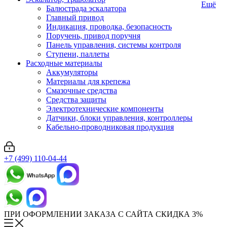
Ещё
Балюстрада эскалатора
Главный привод
Индикация, проводка, безопасность
Поручень, привод поручня
Панель управления, системы контроля
Ступени, паллеты
Расходные материалы
Аккумуляторы
Материалы для крепежа
Смазочные средства
Средства защиты
Электротехнические компоненты
Датчики, блоки управления, контроллеры
Кабельно-проводниковая продукция
+7 (499) 110-04-44
ПРИ ОФОРМЛЕНИИ ЗАКАЗА С САЙТА СКИДКА 3%