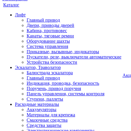
Каталог
Лифт
Главный привод
Двери, приводы дверей
Кабина, противовес
Канаты, тяговые ремни
Оборудование шахты
Система управления
Приказные, вызывные, индикаторы
Пускатели, реле, выключатели автоматические
Устройства безопасности
Эскалатор, Траволатор
Балюстрада эскалатора
Акц
Главный привод
Индикация, проводка, безопасность
Поручень, привод поручня
Панель управления, системы контроля
Ступени, паллеты
Расходные материалы
Аккумуляторы
Материалы для крепежа
Смазочные средства
Средства защиты
Электротехнические компоненты