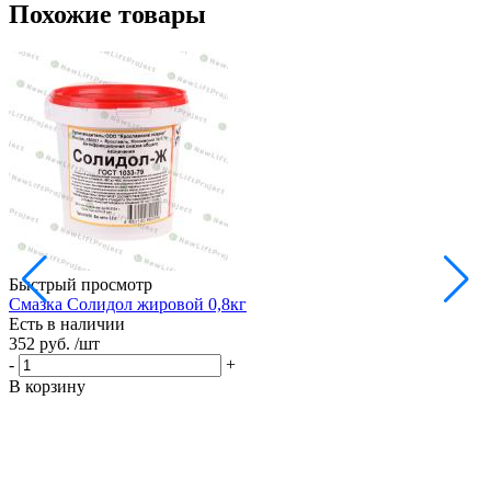
Похожие товары
Быстрый просмотр
Смазка Солидол жировой 0,8кг
М
Есть в наличии
Е
352 руб.
/шт
4
-
+
-
В корзину
В