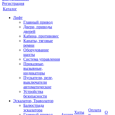
Регистрация
Каталог
Лифт
Главный привод
Двери, приводы
дверей
Кабина, противовес
Канаты, тяговые
ремни
Оборудование
шахты
Система управления
Приказные,
вызывные,
индикаторы
Пускатели, реле,
выключатели
автоматические
Устройства
безопасности
Эскалатор, Траволатор
Балюстрада
эскалатора
Оплата
Хиты
О
Главный привод
Акции
и