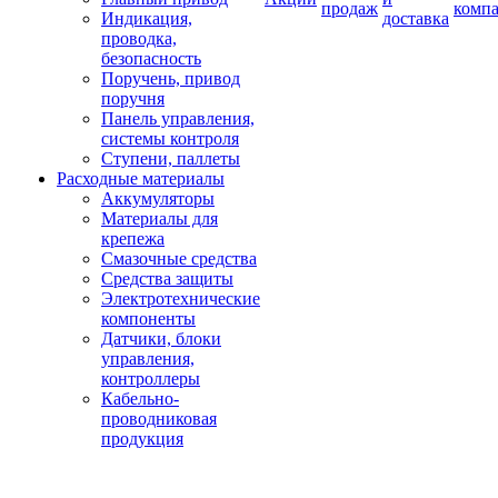
продаж
комп
Индикация,
доставка
проводка,
безопасность
Поручень, привод
поручня
Панель управления,
системы контроля
Ступени, паллеты
Расходные материалы
Аккумуляторы
Материалы для
крепежа
Смазочные средства
Средства защиты
Электротехнические
компоненты
Датчики, блоки
управления,
контроллеры
Кабельно-
проводниковая
продукция