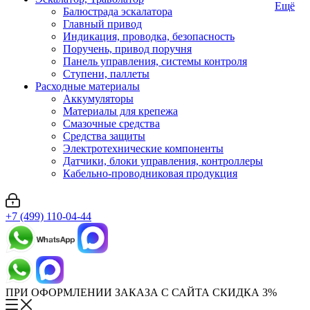
Ещё
Балюстрада эскалатора
Главный привод
Индикация, проводка, безопасность
Поручень, привод поручня
Панель управления, системы контроля
Ступени, паллеты
Расходные материалы
Аккумуляторы
Материалы для крепежа
Смазочные средства
Средства защиты
Электротехнические компоненты
Датчики, блоки управления, контроллеры
Кабельно-проводниковая продукция
+7 (499) 110-04-44
ПРИ ОФОРМЛЕНИИ ЗАКАЗА С САЙТА СКИДКА 3%