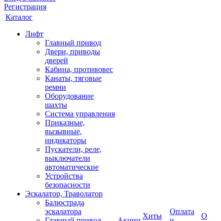
Регистрация
Каталог
Лифт
Главный привод
Двери, приводы
дверей
Кабина, противовес
Канаты, тяговые
ремни
Оборудование
шахты
Система управления
Приказные,
вызывные,
индикаторы
Пускатели, реле,
выключатели
автоматические
Устройства
безопасности
Эскалатор, Траволатор
Балюстрада
эскалатора
Оплата
Хиты
О
Главный привод
Акции
и