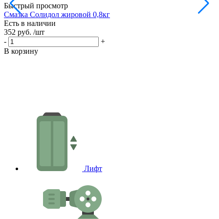
Быстрый просмотр
Смазка Солидол жировой 0,8кг
М
Есть в наличии
Е
352 руб.
/шт
4
-
+
-
В корзину
В
Лифт