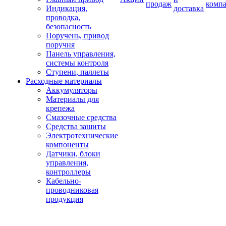
продаж
комп
Индикация,
доставка
проводка,
безопасность
Поручень, привод
поручня
Панель управления,
системы контроля
Ступени, паллеты
Расходные материалы
Аккумуляторы
Материалы для
крепежа
Смазочные средства
Средства защиты
Электротехнические
компоненты
Датчики, блоки
управления,
контроллеры
Кабельно-
проводниковая
продукция