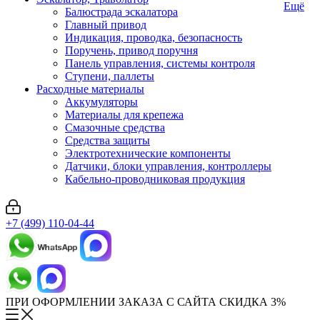
Ещё
Балюстрада эскалатора
Главный привод
Индикация, проводка, безопасность
Поручень, привод поручня
Панель управления, системы контроля
Ступени, паллеты
Расходные материалы
Аккумуляторы
Материалы для крепежа
Смазочные средства
Средства защиты
Электротехнические компоненты
Датчики, блоки управления, контроллеры
Кабельно-проводниковая продукция
+7 (499) 110-04-44
ПРИ ОФОРМЛЕНИИ ЗАКАЗА С САЙТА СКИДКА 3%