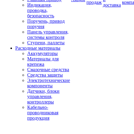
продаж
комп
Индикация,
доставка
проводка,
безопасность
Поручень, привод
поручня
Панель управления,
системы контроля
Ступени, паллеты
Расходные материалы
Аккумуляторы
Материалы для
крепежа
Смазочные средства
Средства защиты
Электротехнические
компоненты
Датчики, блоки
управления,
контроллеры
Кабельно-
проводниковая
продукция