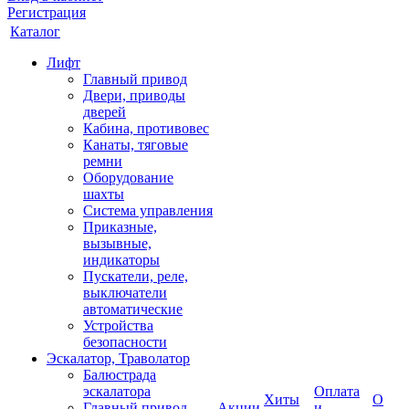
Регистрация
Каталог
Лифт
Главный привод
Двери, приводы
дверей
Кабина, противовес
Канаты, тяговые
ремни
Оборудование
шахты
Система управления
Приказные,
вызывные,
индикаторы
Пускатели, реле,
выключатели
автоматические
Устройства
безопасности
Эскалатор, Траволатор
Балюстрада
эскалатора
Оплата
Хиты
О
Главный привод
Акции
и