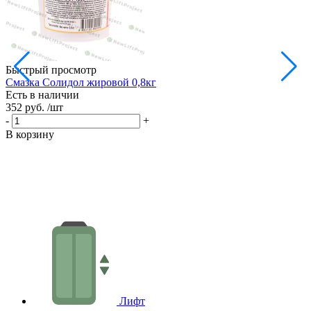
Быстрый просмотр
Смазка Солидол жировой 0,8кг
М
Есть в наличии
Е
352 руб.
/шт
4
-
+
-
В корзину
В
Лифт