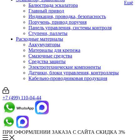
Ещё
Балюстрада эскалатора
Главный привод
Индикация, проводка, безопасность
Поручень, привод поручня
Панель управления, системы контроля
Ступени, паллеты
Расходные материалы
Аккумуляторы
Материалы для крепежа
Смазочные средства
Средства защиты
Электротехнические компоненты
Датчики, блоки управления, контроллеры
Кабельно-проводниковая продукция
+7 (499) 110-04-44
ПРИ ОФОРМЛЕНИИ ЗАКАЗА С САЙТА СКИДКА 3%