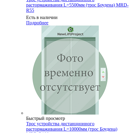
растормаживания L=5500мм (трос Боудена) MRD-
R55
Есть в наличии
Подробнее
Быстрый просмотр
Трос устройства дистанционного
растормаживания L=10000мм (трос Боудена)