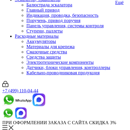
Ещё
Балюстрада эскалатора
Главный привод
Индикация, проводка, безопасность
Поручень, привод поручня
Панель управления, системы контроля
Ступени, паллеты
Расходные материалы
Аккумуляторы
Материалы для крепежа
Смазочные средства
Средства защиты
Электротехнические компоненты
Датчики, блоки управления, контроллеры
Кабельно-проводниковая продукция
+7 (499) 110-04-44
ПРИ ОФОРМЛЕНИИ ЗАКАЗА С САЙТА СКИДКА 3%