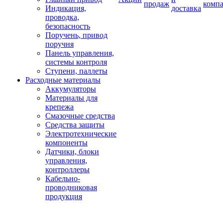
продаж
комп
Индикация,
доставка
проводка,
безопасность
Поручень, привод
поручня
Панель управления,
системы контроля
Ступени, паллеты
Расходные материалы
Аккумуляторы
Материалы для
крепежа
Смазочные средства
Средства защиты
Электротехнические
компоненты
Датчики, блоки
управления,
контроллеры
Кабельно-
проводниковая
продукция