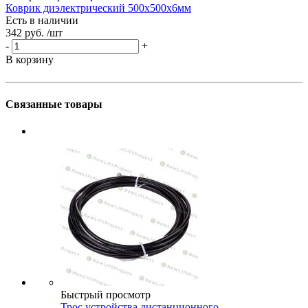
Коврик диэлектрический 500х500х6мм
П
Есть в наличии
Е
342 руб.
/шт
0
П
-
+
Н
В корзину
у
Связанные товары
Быстрый просмотр
Трос устройства дистанционного