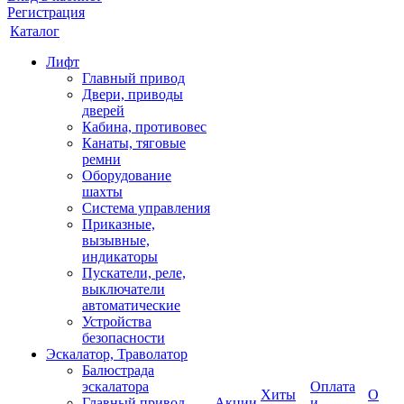
Регистрация
Каталог
Лифт
Главный привод
Двери, приводы
дверей
Кабина, противовес
Канаты, тяговые
ремни
Оборудование
шахты
Система управления
Приказные,
вызывные,
индикаторы
Пускатели, реле,
выключатели
автоматические
Устройства
безопасности
Эскалатор, Траволатор
Балюстрада
эскалатора
Оплата
Хиты
О
Главный привод
Акции
и