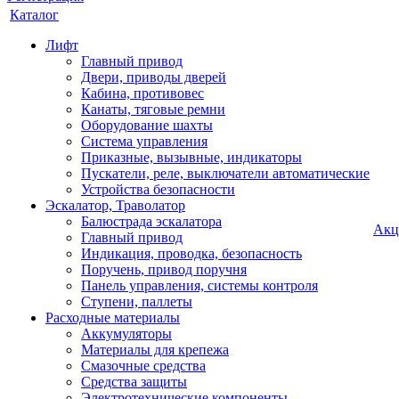
Каталог
Лифт
Главный привод
Двери, приводы дверей
Кабина, противовес
Канаты, тяговые ремни
Оборудование шахты
Система управления
Приказные, вызывные, индикаторы
Пускатели, реле, выключатели автоматические
Устройства безопасности
Эскалатор, Траволатор
Балюстрада эскалатора
Акц
Главный привод
Индикация, проводка, безопасность
Поручень, привод поручня
Панель управления, системы контроля
Ступени, паллеты
Расходные материалы
Аккумуляторы
Материалы для крепежа
Смазочные средства
Средства защиты
Электротехнические компоненты