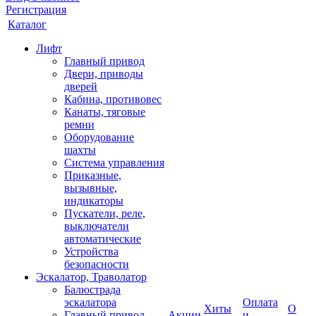
Регистрация
Каталог
Лифт
Главный привод
Двери, приводы
дверей
Кабина, противовес
Канаты, тяговые
ремни
Оборудование
шахты
Система управления
Приказные,
вызывные,
индикаторы
Пускатели, реле,
выключатели
автоматические
Устройства
безопасности
Эскалатор, Траволатор
Балюстрада
эскалатора
Оплата
Хиты
О
Главный привод
Акции
и