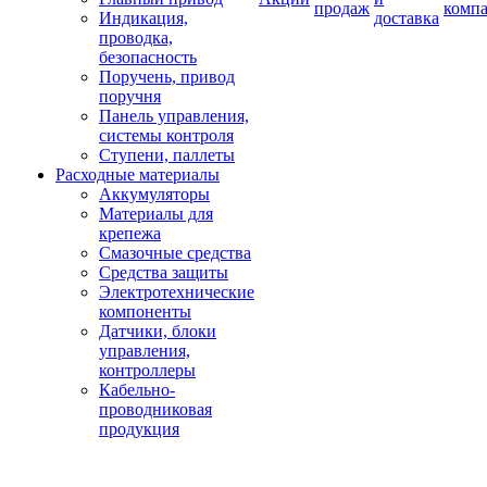
продаж
комп
Индикация,
доставка
проводка,
безопасность
Поручень, привод
поручня
Панель управления,
системы контроля
Ступени, паллеты
Расходные материалы
Аккумуляторы
Материалы для
крепежа
Смазочные средства
Средства защиты
Электротехнические
компоненты
Датчики, блоки
управления,
контроллеры
Кабельно-
проводниковая
продукция