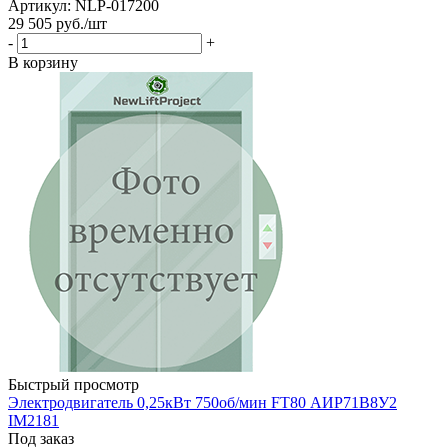
Артикул: NLP-017200
29 505
руб.
/шт
-
+
В корзину
Быстрый просмотр
Электродвигатель 0,25кВт 750об/мин FT80 АИР71В8У2
IМ2181
Под заказ