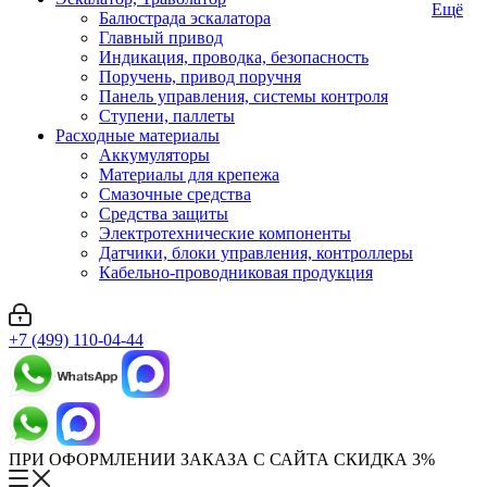
Ещё
Балюстрада эскалатора
Главный привод
Индикация, проводка, безопасность
Поручень, привод поручня
Панель управления, системы контроля
Ступени, паллеты
Расходные материалы
Аккумуляторы
Материалы для крепежа
Смазочные средства
Средства защиты
Электротехнические компоненты
Датчики, блоки управления, контроллеры
Кабельно-проводниковая продукция
+7 (499) 110-04-44
ПРИ ОФОРМЛЕНИИ ЗАКАЗА С САЙТА СКИДКА 3%