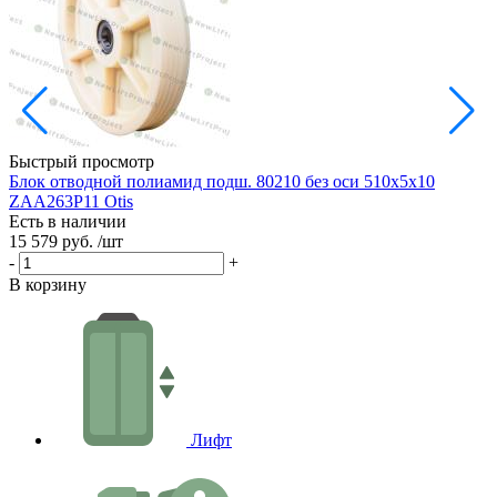
Быстрый просмотр
Блок отводной полиамид подш. 80210 без оси 510х5х10
ZAA263P11 Otis
9
Есть в наличии
Е
15 579 руб.
/шт
7
-
+
-
В корзину
В
Лифт