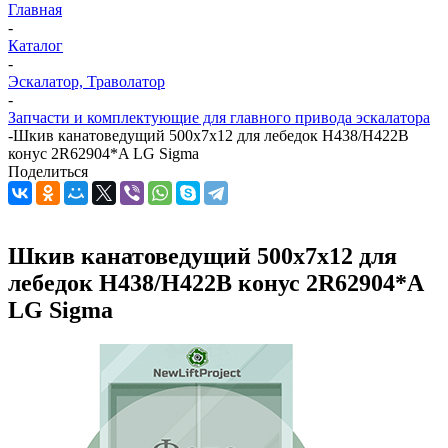
Главная
-
Каталог
-
Эскалатор, Траволатор
-
Запчасти и комплектующие для главного привода эскалатора
-
Шкив канатоведущий 500х7х12 для лебедок H438/H422B
конус 2R62904*A LG Sigma
Поделиться
Шкив канатоведущий 500х7х12 для
лебедок H438/H422B конус 2R62904*A
LG Sigma