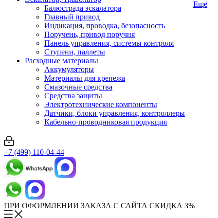
Ещё
Балюстрада эскалатора
Главный привод
Индикация, проводка, безопасность
Поручень, привод поручня
Панель управления, системы контроля
Ступени, паллеты
Расходные материалы
Аккумуляторы
Материалы для крепежа
Смазочные средства
Средства защиты
Электротехнические компоненты
Датчики, блоки управления, контроллеры
Кабельно-проводниковая продукция
+7 (499) 110-04-44
ПРИ ОФОРМЛЕНИИ ЗАКАЗА С САЙТА СКИДКА 3%