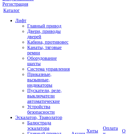
Регистрация
Каталог
Лифт
Главный привод
Двери, приводы
дверей
Кабина, противовес
Канаты, тяговые
ремни
Оборудование
шахты
Система управления
Приказные,
вызывные,
индикаторы
Пускатели, реле,
выключатели
автоматические
Устройства
безопасности
Эскалатор, Траволатор
Балюстрада
эскалатора
Оплата
Хиты
О
Главный привод
Акции
и