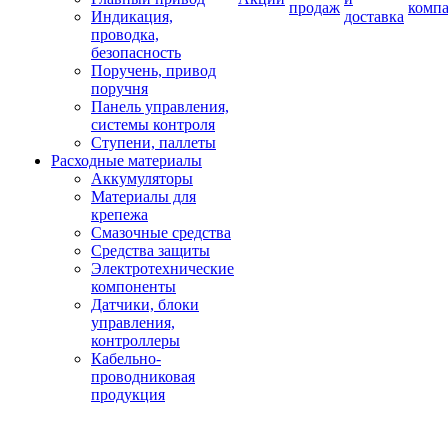
продаж
комп
Индикация,
доставка
проводка,
безопасность
Поручень, привод
поручня
Панель управления,
системы контроля
Ступени, паллеты
Расходные материалы
Аккумуляторы
Материалы для
крепежа
Смазочные средства
Средства защиты
Электротехнические
компоненты
Датчики, блоки
управления,
контроллеры
Кабельно-
проводниковая
продукция