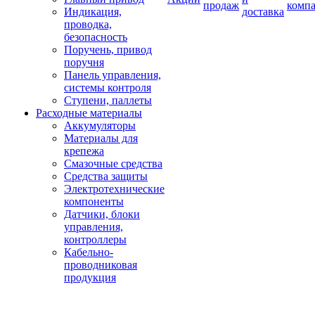
продаж
комп
Индикация,
доставка
проводка,
безопасность
Поручень, привод
поручня
Панель управления,
системы контроля
Ступени, паллеты
Расходные материалы
Аккумуляторы
Материалы для
крепежа
Смазочные средства
Средства защиты
Электротехнические
компоненты
Датчики, блоки
управления,
контроллеры
Кабельно-
проводниковая
продукция