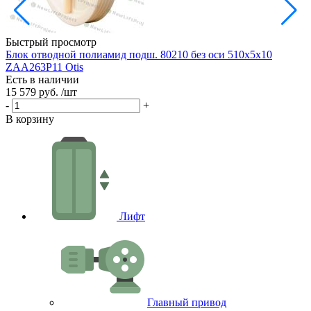
Быстрый просмотр
Блок отводной полиамид подш. 80210 без оси 510х5х10
ZAA263P11 Otis
9
Есть в наличии
Е
15 579 руб.
/шт
7
-
+
-
В корзину
В
Лифт
Главный привод