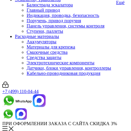
Ещё
Балюстрада эскалатора
Главный привод
Индикация, проводка, безопасность
Поручень, привод поручня
Панель управления, системы контроля
Ступени, паллеты
Расходные материалы
Аккумуляторы
Материалы для крепежа
Смазочные средства
Средства защиты
Электротехнические компоненты
Датчики, блоки управления, контроллеры
Кабельно-проводниковая продукция
+7 (499) 110-04-44
ПРИ ОФОРМЛЕНИИ ЗАКАЗА С САЙТА СКИДКА 3%