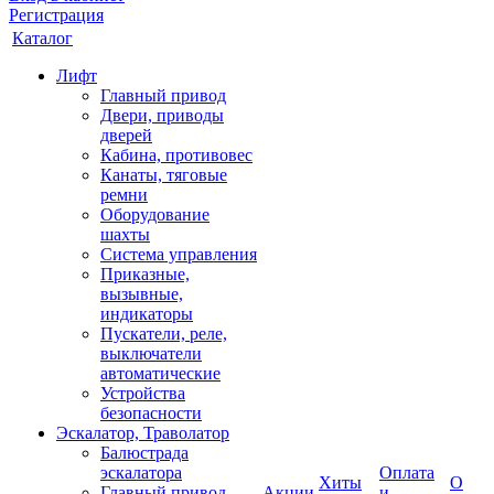
Регистрация
Каталог
Лифт
Главный привод
Двери, приводы
дверей
Кабина, противовес
Канаты, тяговые
ремни
Оборудование
шахты
Система управления
Приказные,
вызывные,
индикаторы
Пускатели, реле,
выключатели
автоматические
Устройства
безопасности
Эскалатор, Траволатор
Балюстрада
эскалатора
Оплата
Хиты
О
Главный привод
Акции
и