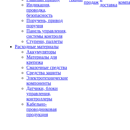
продаж
комп
Индикация,
доставка
проводка,
безопасность
Поручень, привод
поручня
Панель управления,
системы контроля
Ступени, паллеты
Расходные материалы
Аккумуляторы
Материалы для
крепежа
Смазочные средства
Средства защиты
Электротехнические
компоненты
Датчики, блоки
управления,
контроллеры
Кабельно-
проводниковая
продукция