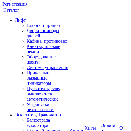
Регистрация
Каталог
Лифт
Главный привод
Двери, приводы
дверей
Кабина, противовес
Канаты, тяговые
ремни
Оборудование
шахты
Система управления
Приказные,
вызывные,
индикаторы
Пускатели, реле,
выключатели
автоматические
Устройства
безопасности
Эскалатор, Траволатор
Балюстрада
эскалатора
Оплата
Хиты
О
Главный привод
Акции
и