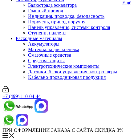
Ещё
Балюстрада эскалатора
Главный привод
Индикация, проводка, безопасность
Поручень, привод поручня
Панель управления, системы контроля
Ступени, паллеты
Расходные материалы
Аккумуляторы
Материалы для крепежа
Смазочные средства
Средства защиты
Электротехнические компоненты
Датчики, блоки управления, контроллеры
Кабельно-проводниковая продукция
+7 (499) 110-04-44
ПРИ ОФОРМЛЕНИИ ЗАКАЗА С САЙТА СКИДКА 3%