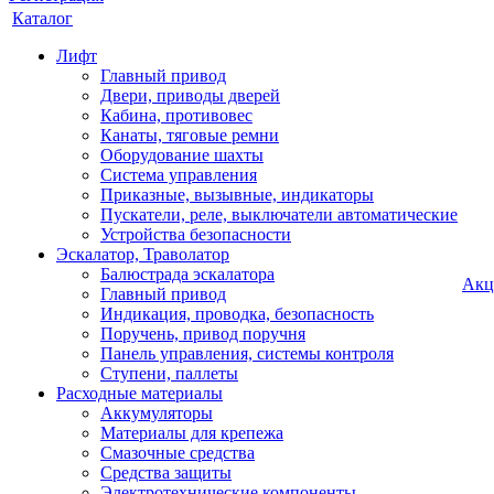
Каталог
Лифт
Главный привод
Двери, приводы дверей
Кабина, противовес
Канаты, тяговые ремни
Оборудование шахты
Система управления
Приказные, вызывные, индикаторы
Пускатели, реле, выключатели автоматические
Устройства безопасности
Эскалатор, Траволатор
Балюстрада эскалатора
Акц
Главный привод
Индикация, проводка, безопасность
Поручень, привод поручня
Панель управления, системы контроля
Ступени, паллеты
Расходные материалы
Аккумуляторы
Материалы для крепежа
Смазочные средства
Средства защиты
Электротехнические компоненты