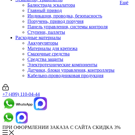
Ещё
Балюстрада эскалатора
Главный привод
Индикация, проводка, безопасность
Поручень, привод поручня
Панель управления, системы контроля
Ступени, паллеты
Расходные материалы
Аккумуляторы
Материалы для крепежа
Смазочные средства
Средства защиты
Электротехнические компоненты
Датчики, блоки управления, контроллеры
Кабельно-проводниковая продукция
+7 (499) 110-04-44
ПРИ ОФОРМЛЕНИИ ЗАКАЗА С САЙТА СКИДКА 3%