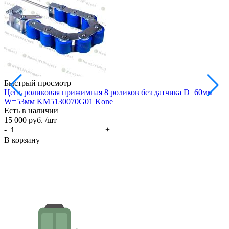
Быстрый просмотр
Цепь роликовая прижимная 8 роликов без датчика D=60мм
Р
W=53мм KM5130070G01 Kone
Есть в наличии
Е
15 000 руб.
/шт
9
-
+
-
В корзину
В