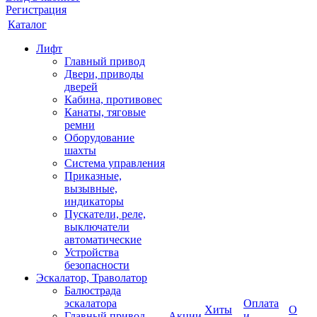
Регистрация
Каталог
Лифт
Главный привод
Двери, приводы
дверей
Кабина, противовес
Канаты, тяговые
ремни
Оборудование
шахты
Система управления
Приказные,
вызывные,
индикаторы
Пускатели, реле,
выключатели
автоматические
Устройства
безопасности
Эскалатор, Траволатор
Балюстрада
эскалатора
Оплата
Хиты
О
Главный привод
Акции
и