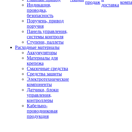
продаж
комп
Индикация,
доставка
проводка,
безопасность
Поручень, привод
поручня
Панель управления,
системы контроля
Ступени, паллеты
Расходные материалы
Аккумуляторы
Материалы для
крепежа
Смазочные средства
Средства защиты
Электротехнические
компоненты
Датчики, блоки
управления,
контроллеры
Кабельно-
проводниковая
продукция