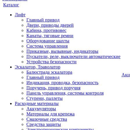
Каталог
Лифт
Главный привод
Двери, приводы дверей
Кабина, противовес
Канаты, тяговые ремни
Оборудование шахты
Система управления
Приказные, вызывные, индикаторы
Пускатели, реле, выключатели автоматические
Устройства безопасности
Эскалатор, Траволатор
Балюстрада эскалатора
Акц
Главный привод
Индикация, проводка, безопасность
Поручень, привод поручня
Панель управления, системы контроля
Ступени, паллеты
Расходные материалы
Аккумуляторы
Материалы для крепежа
Смазочные средства
Средства защиты
Электротехнические компоненты