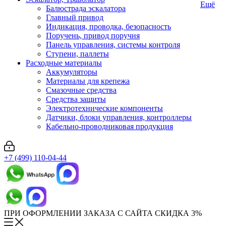
Ещё
Балюстрада эскалатора
Главный привод
Индикация, проводка, безопасность
Поручень, привод поручня
Панель управления, системы контроля
Ступени, паллеты
Расходные материалы
Аккумуляторы
Материалы для крепежа
Смазочные средства
Средства защиты
Электротехнические компоненты
Датчики, блоки управления, контроллеры
Кабельно-проводниковая продукция
+7 (499) 110-04-44
ПРИ ОФОРМЛЕНИИ ЗАКАЗА С САЙТА СКИДКА 3%