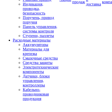
продаж
комп
Индикация,
доставка
проводка,
безопасность
Поручень, привод
поручня
Панель управления,
системы контроля
Ступени, паллеты
Расходные материалы
Аккумуляторы
Материалы для
крепежа
Смазочные средства
Средства защиты
Электротехнические
компоненты
Датчики, блоки
управления,
контроллеры
Кабельно-
проводниковая
продукция