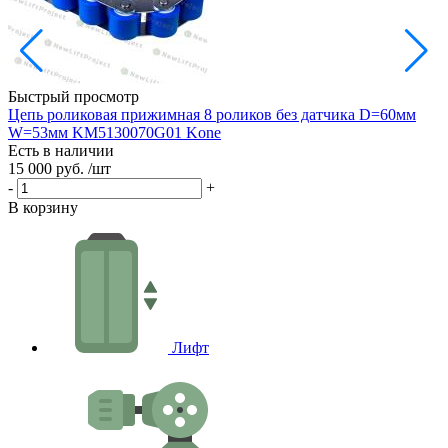
Быстрый просмотр
Цепь роликовая прижимная 8 роликов без датчика D=60мм
Р
W=53мм KM5130070G01 Kone
Есть в наличии
Е
15 000 руб.
/шт
9
-
+
-
В корзину
В
Лифт