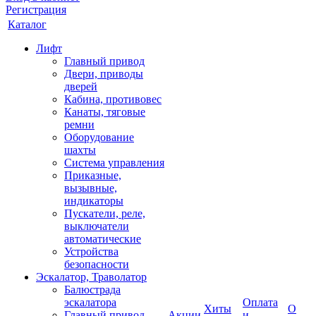
Регистрация
Каталог
Лифт
Главный привод
Двери, приводы
дверей
Кабина, противовес
Канаты, тяговые
ремни
Оборудование
шахты
Система управления
Приказные,
вызывные,
индикаторы
Пускатели, реле,
выключатели
автоматические
Устройства
безопасности
Эскалатор, Траволатор
Балюстрада
эскалатора
Оплата
Хиты
О
Главный привод
Акции
и