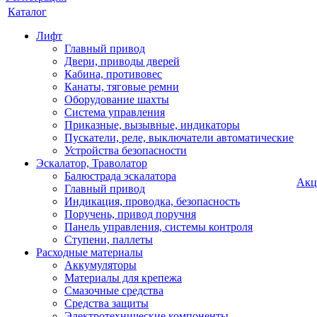
Каталог
Лифт
Главный привод
Двери, приводы дверей
Кабина, противовес
Канаты, тяговые ремни
Оборудование шахты
Система управления
Приказные, вызывные, индикаторы
Пускатели, реле, выключатели автоматические
Устройства безопасности
Эскалатор, Траволатор
Балюстрада эскалатора
Акц
Главный привод
Индикация, проводка, безопасность
Поручень, привод поручня
Панель управления, системы контроля
Ступени, паллеты
Расходные материалы
Аккумуляторы
Материалы для крепежа
Смазочные средства
Средства защиты
Электротехнические компоненты