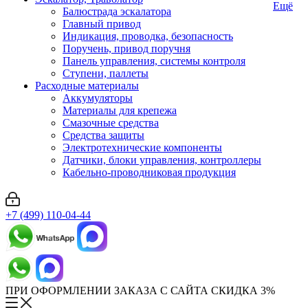
Ещё
Балюстрада эскалатора
Главный привод
Индикация, проводка, безопасность
Поручень, привод поручня
Панель управления, системы контроля
Ступени, паллеты
Расходные материалы
Аккумуляторы
Материалы для крепежа
Смазочные средства
Средства защиты
Электротехнические компоненты
Датчики, блоки управления, контроллеры
Кабельно-проводниковая продукция
+7 (499) 110-04-44
ПРИ ОФОРМЛЕНИИ ЗАКАЗА С САЙТА СКИДКА 3%