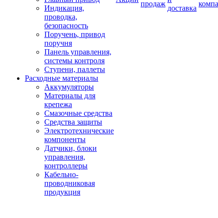
продаж
комп
Индикация,
доставка
проводка,
безопасность
Поручень, привод
поручня
Панель управления,
системы контроля
Ступени, паллеты
Расходные материалы
Аккумуляторы
Материалы для
крепежа
Смазочные средства
Средства защиты
Электротехнические
компоненты
Датчики, блоки
управления,
контроллеры
Кабельно-
проводниковая
продукция