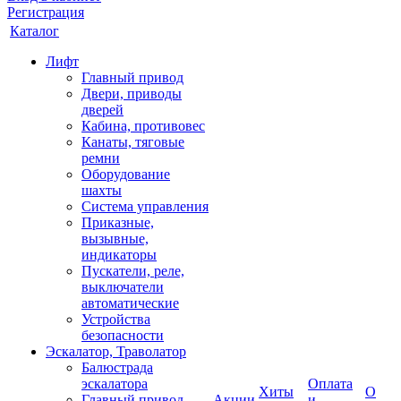
Регистрация
Каталог
Лифт
Главный привод
Двери, приводы
дверей
Кабина, противовес
Канаты, тяговые
ремни
Оборудование
шахты
Система управления
Приказные,
вызывные,
индикаторы
Пускатели, реле,
выключатели
автоматические
Устройства
безопасности
Эскалатор, Траволатор
Балюстрада
эскалатора
Оплата
Хиты
О
Главный привод
Акции
и