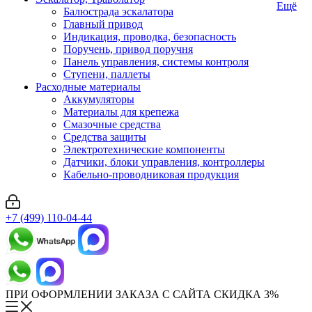
Ещё
Балюстрада эскалатора
Главный привод
Индикация, проводка, безопасность
Поручень, привод поручня
Панель управления, системы контроля
Ступени, паллеты
Расходные материалы
Аккумуляторы
Материалы для крепежа
Смазочные средства
Средства защиты
Электротехнические компоненты
Датчики, блоки управления, контроллеры
Кабельно-проводниковая продукция
+7 (499) 110-04-44
ПРИ ОФОРМЛЕНИИ ЗАКАЗА С САЙТА СКИДКА 3%