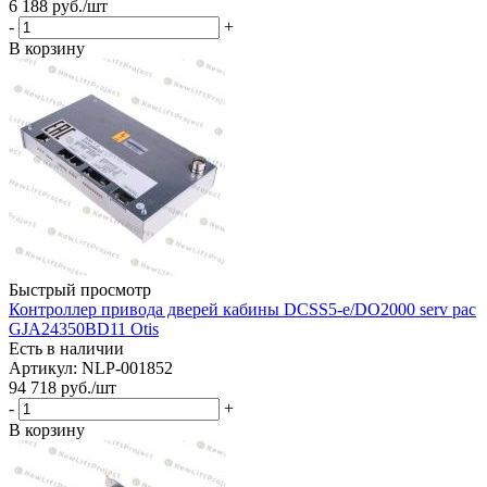
6 188
руб.
/шт
-
+
В корзину
Быстрый просмотр
Контроллер привода дверей кабины DCSS5-e/DO2000 serv pac
GJA24350BD11 Otis
Есть в наличии
Артикул: NLP-001852
94 718
руб.
/шт
-
+
В корзину