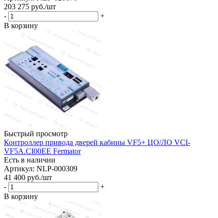
203 275
руб.
/шт
-
+
В корзину
Быстрый просмотр
Контроллер привода дверей кабины VF5+ ЦО/ЛО VCI-
VF5A.CI00EE Fermator
Есть в наличии
Артикул: NLP-000309
41 400
руб.
/шт
-
+
В корзину