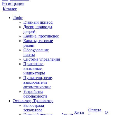
Регистрация
Каталог
Лифт
Главный привод
Двери, приводы
дверей
Кабина, противовес
Канаты, тяговые
ремни
Оборудование
шахты
Система управления
Приказные,
вызывные,
индикаторы
Пускатели, реле,
выключатели
автоматические
Устройства
безопасности
Эскалатор, Траволатор
Балюстрада
эскалатора
Оплата
Хиты
О
Главный привод
Акции
и