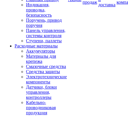
продаж
комп
Индикация,
доставка
проводка,
безопасность
Поручень, привод
поручня
Панель управления,
системы контроля
Ступени, паллеты
Расходные материалы
Аккумуляторы
Материалы для
крепежа
Смазочные средства
Средства защиты
Электротехнические
компоненты
Датчики, блоки
управления,
контроллеры
Кабельно-
проводниковая
продукция