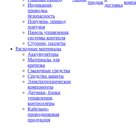
продаж
комп
Индикация,
доставка
проводка,
безопасность
Поручень, привод
поручня
Панель управления,
системы контроля
Ступени, паллеты
Расходные материалы
Аккумуляторы
Материалы для
крепежа
Смазочные средства
Средства защиты
Электротехнические
компоненты
Датчики, блоки
управления,
контроллеры
Кабельно-
проводниковая
продукция