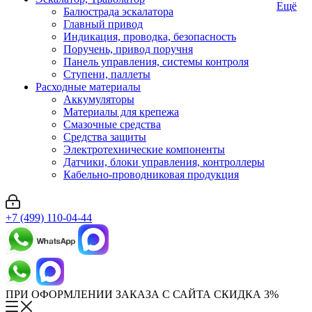
Ещё
Балюстрада эскалатора
Главный привод
Индикация, проводка, безопасность
Поручень, привод поручня
Панель управления, системы контроля
Ступени, паллеты
Расходные материалы
Аккумуляторы
Материалы для крепежа
Смазочные средства
Средства защиты
Электротехнические компоненты
Датчики, блоки управления, контроллеры
Кабельно-проводниковая продукция
+7 (499) 110-04-44
ПРИ ОФОРМЛЕНИИ ЗАКАЗА С САЙТА СКИДКА 3%