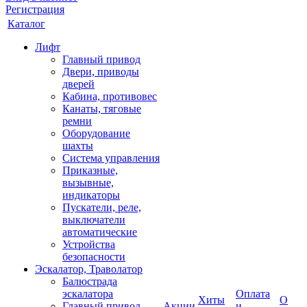
Регистрация
Каталог
Лифт
Главный привод
Двери, приводы
дверей
Кабина, противовес
Канаты, тяговые
ремни
Оборудование
шахты
Система управления
Приказные,
вызывные,
индикаторы
Пускатели, реле,
выключатели
автоматические
Устройства
безопасности
Эскалатор, Траволатор
Балюстрада
эскалатора
Оплата
Хиты
О
Главный привод
Акции
и