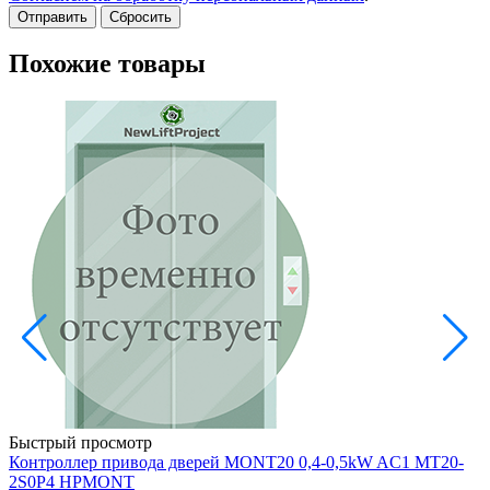
Сбросить
Похожие товары
V
Е
8
-
Быстрый просмотр
В
Контроллер привода дверей MONT20 0,4-0,5kW AC1 MT20-
2S0P4 HPMONT