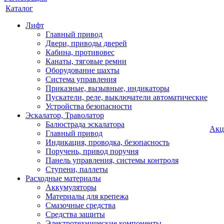
Каталог
Лифт
Главный привод
Двери, приводы дверей
Кабина, противовес
Канаты, тяговые ремни
Оборудование шахты
Система управления
Приказные, вызывные, индикаторы
Пускатели, реле, выключатели автоматические
Устройства безопасности
Эскалатор, Траволатор
Балюстрада эскалатора
Акц
Главный привод
Индикация, проводка, безопасность
Поручень, привод поручня
Панель управления, системы контроля
Ступени, паллеты
Расходные материалы
Аккумуляторы
Материалы для крепежа
Смазочные средства
Средства защиты
Электротехнические компоненты