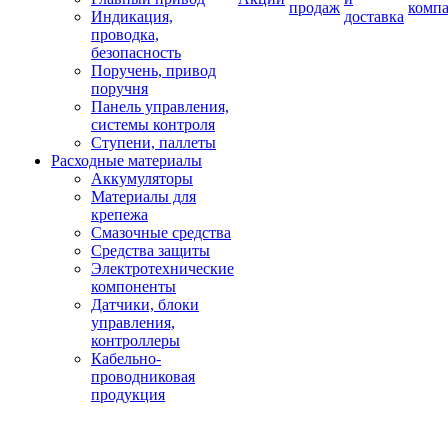
продаж
комп
Индикация,
доставка
проводка,
безопасность
Поручень, привод
поручня
Панель управления,
системы контроля
Ступени, паллеты
Расходные материалы
Аккумуляторы
Материалы для
крепежа
Смазочные средства
Средства защиты
Электротехнические
компоненты
Датчики, блоки
управления,
контроллеры
Кабельно-
проводниковая
продукция