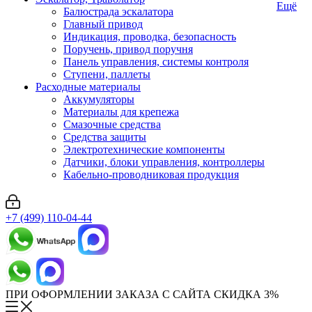
Ещё
Балюстрада эскалатора
Главный привод
Индикация, проводка, безопасность
Поручень, привод поручня
Панель управления, системы контроля
Ступени, паллеты
Расходные материалы
Аккумуляторы
Материалы для крепежа
Смазочные средства
Средства защиты
Электротехнические компоненты
Датчики, блоки управления, контроллеры
Кабельно-проводниковая продукция
+7 (499) 110-04-44
ПРИ ОФОРМЛЕНИИ ЗАКАЗА С САЙТА СКИДКА 3%