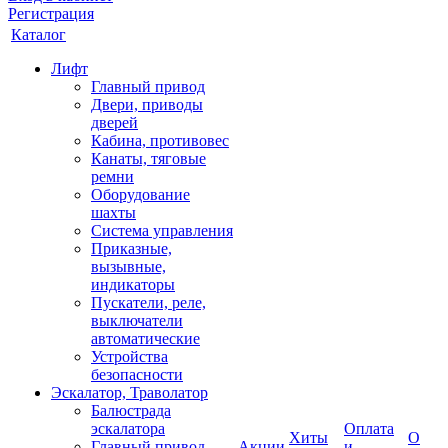
Регистрация
Каталог
Лифт
Главный привод
Двери, приводы
дверей
Кабина, противовес
Канаты, тяговые
ремни
Оборудование
шахты
Система управления
Приказные,
вызывные,
индикаторы
Пускатели, реле,
выключатели
автоматические
Устройства
безопасности
Эскалатор, Траволатор
Балюстрада
эскалатора
Оплата
Хиты
О
Главный привод
Акции
и