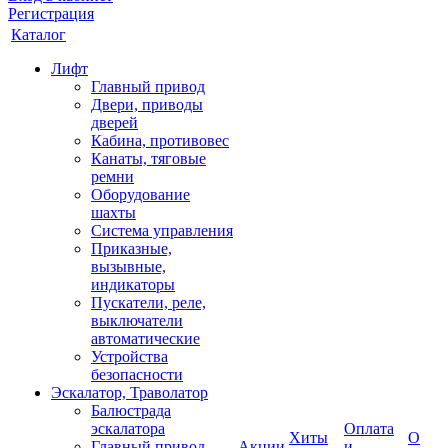
Регистрация
Каталог
Лифт
Главный привод
Двери, приводы
дверей
Кабина, противовес
Канаты, тяговые
ремни
Оборудование
шахты
Система управления
Приказные,
вызывные,
индикаторы
Пускатели, реле,
выключатели
автоматические
Устройства
безопасности
Эскалатор, Траволатор
Балюстрада
эскалатора
Оплата
Хиты
О
Главный привод
Акции
и