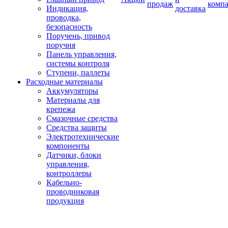
продаж
комп
Индикация,
доставка
проводка,
безопасность
Поручень, привод
поручня
Панель управления,
системы контроля
Ступени, паллеты
Расходные материалы
Аккумуляторы
Материалы для
крепежа
Смазочные средства
Средства защиты
Электротехнические
компоненты
Датчики, блоки
управления,
контроллеры
Кабельно-
проводниковая
продукция