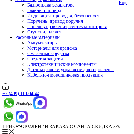
Ещё
Балюстрада эскалатора
Главный привод
Индикация, проводка, безопасность
Поручень, привод поручня
Панель управления, системы контроля
Ступени, паллеты
Расходные материалы
Аккумуляторы
Материалы для крепежа
Смазочные средства
Средства защиты
Электротехнические компоненты
Датчики, блоки управления, контроллеры
Кабельно-проводниковая продукция
+7 (499) 110-04-44
ПРИ ОФОРМЛЕНИИ ЗАКАЗА С САЙТА СКИДКА 3%