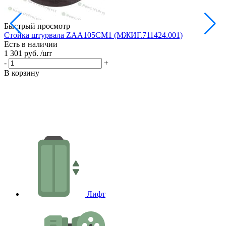
Быстрый просмотр
Стойка штурвала ZAA105CM1 (МЖИГ.711424.001)
М
Есть в наличии
в
1 301 руб.
/шт
Е
1
-
+
-
В корзину
В
Лифт