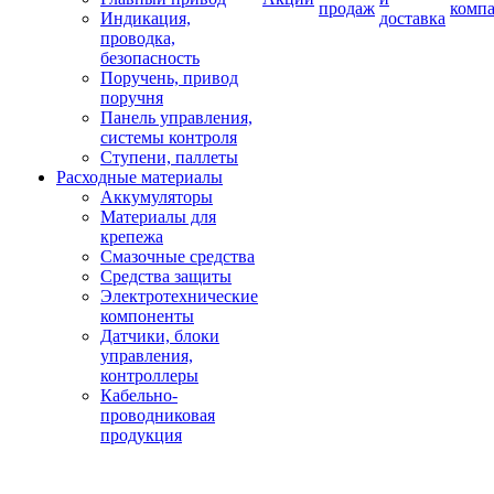
продаж
комп
Индикация,
доставка
проводка,
безопасность
Поручень, привод
поручня
Панель управления,
системы контроля
Ступени, паллеты
Расходные материалы
Аккумуляторы
Материалы для
крепежа
Смазочные средства
Средства защиты
Электротехнические
компоненты
Датчики, блоки
управления,
контроллеры
Кабельно-
проводниковая
продукция