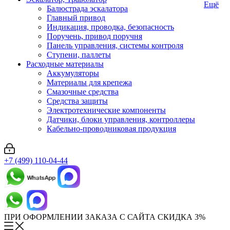
Ещё
Балюстрада эскалатора
Главный привод
Индикация, проводка, безопасность
Поручень, привод поручня
Панель управления, системы контроля
Ступени, паллеты
Расходные материалы
Аккумуляторы
Материалы для крепежа
Смазочные средства
Средства защиты
Электротехнические компоненты
Датчики, блоки управления, контроллеры
Кабельно-проводниковая продукция
+7 (499) 110-04-44
ПРИ ОФОРМЛЕНИИ ЗАКАЗА С САЙТА СКИДКА 3%