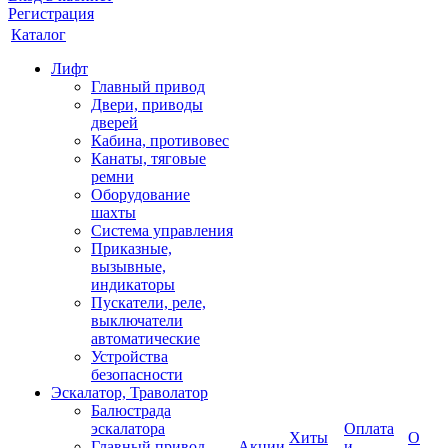
Регистрация
Каталог
Лифт
Главный привод
Двери, приводы
дверей
Кабина, противовес
Канаты, тяговые
ремни
Оборудование
шахты
Система управления
Приказные,
вызывные,
индикаторы
Пускатели, реле,
выключатели
автоматические
Устройства
безопасности
Эскалатор, Траволатор
Балюстрада
эскалатора
Оплата
Хиты
О
Главный привод
Акции
и