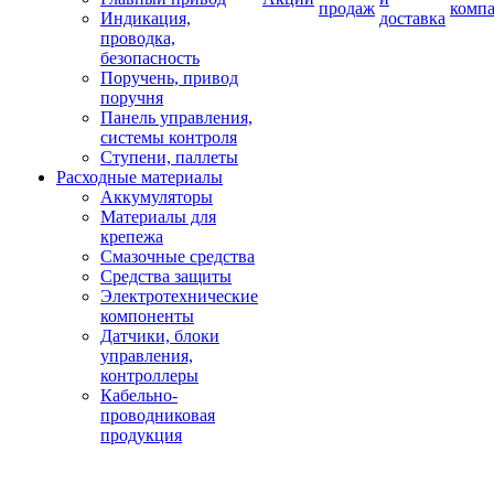
продаж
комп
Индикация,
доставка
проводка,
безопасность
Поручень, привод
поручня
Панель управления,
системы контроля
Ступени, паллеты
Расходные материалы
Аккумуляторы
Материалы для
крепежа
Смазочные средства
Средства защиты
Электротехнические
компоненты
Датчики, блоки
управления,
контроллеры
Кабельно-
проводниковая
продукция