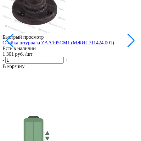
Быстрый просмотр
Стойка штурвала ZAA105CM1 (МЖИГ.711424.001)
М
Есть в наличии
в
1 301 руб.
/шт
Е
1
-
+
-
В корзину
В