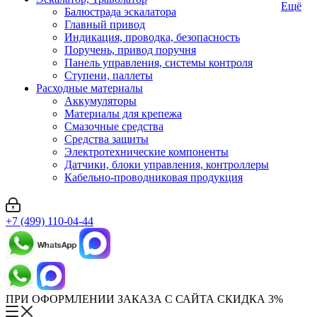
Ещё
Балюстрада эскалатора
Главный привод
Индикация, проводка, безопасность
Поручень, привод поручня
Панель управления, системы контроля
Ступени, паллеты
Расходные материалы
Аккумуляторы
Материалы для крепежа
Смазочные средства
Средства защиты
Электротехнические компоненты
Датчики, блоки управления, контроллеры
Кабельно-проводниковая продукция
+7 (499) 110-04-44
ПРИ ОФОРМЛЕНИИ ЗАКАЗА С САЙТА СКИДКА 3%