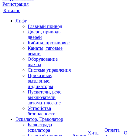
Регистрация
Каталог
Лифт
Главный привод
Двери, приводы
дверей
Кабина, противовес
Канаты, тяговые
ремни
Оборудование
шахты
Система управления
Приказные,
вызывные,
индикаторы
Пускатели, реле,
выключатели
автоматические
Устройства
безопасности
Эскалатор, Траволатор
Балюстрада
эскалатора
Оплата
Хиты
О
Главный привод
Акции
и